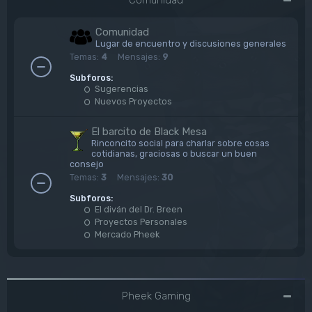
Comunidad
Lugar de encuentro y discusiones generales
Temas:
4
Mensajes:
9
Subforos:
Sugerencias
Nuevos Proyectos
El barcito de Black Mesa
Rinconcito social para charlar sobre cosas
cotidianas, graciosas o buscar un buen
consejo
Temas:
3
Mensajes:
30
Subforos:
El diván del Dr. Breen
Proyectos Personales
Mercado Pheek
Pheek Gaming