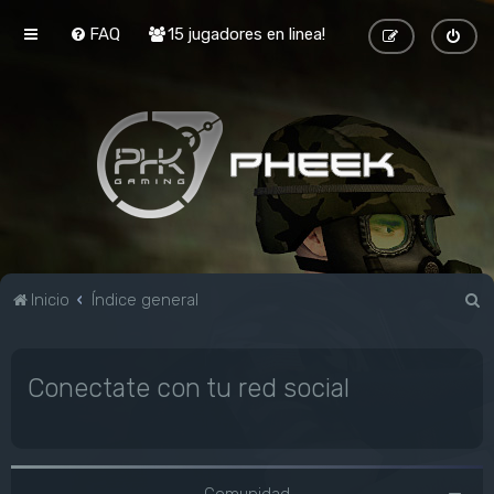
FAQ
15 jugadores en linea!
B
Inicio
Índice general
u
s
Conectate con tu red social
c
a
r
Comunidad