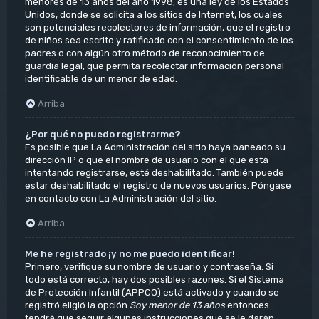
menores de 13 años del año 1998, es una ley de los Estados
Unidos, donde se solicita a los sitios de Internet, los cuales
son potenciales recolectores de información, que el registro
de niños sea escrito y ratificado con el consentimiento de los
padres o con algún otro método de reconocimiento de
guardia legal, que permita recolectar información personal
identificable de un menor de edad.
Arriba
¿Por qué no puedo registrarme?
Es posible que La Administración del sitio haya baneado su
dirección IP o que el nombre de usuario con el que está
intentando registrarse, esté deshabilitado. También puede
estar deshabilitado el registro de nuevos usuarios. Póngase
en contacto con La Administración del sitio.
Arriba
Me he registrado ¡y no me puedo identificar!
Primero, verifique su nombre de usuario y contraseña. Si
todo está correcto, hay dos posibles razones. Si el Sistema
de Protección Infantil (APPCO) está activado y cuando se
registró eligió la opción
Soy menor de 13 años
entonces
tendrá que seguir algunas instrucciones que se le darán