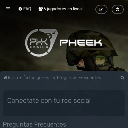
FAQ
6 jugadores en linea!
B
Inicio
Índice general
Preguntas Frecuentes
u
s
Conectate con tu red social
c
a
r
Preguntas Frecuentes