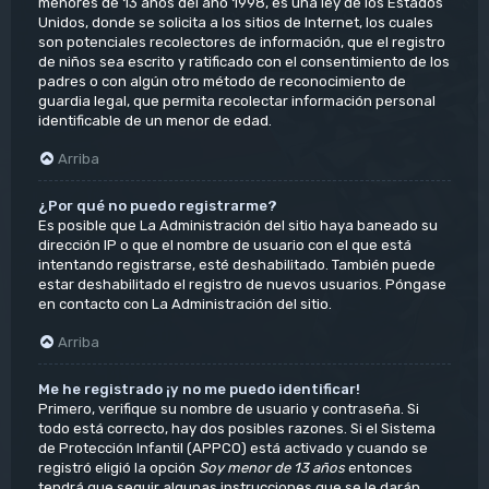
menores de 13 años del año 1998, es una ley de los Estados
Unidos, donde se solicita a los sitios de Internet, los cuales
son potenciales recolectores de información, que el registro
de niños sea escrito y ratificado con el consentimiento de los
padres o con algún otro método de reconocimiento de
guardia legal, que permita recolectar información personal
identificable de un menor de edad.
Arriba
¿Por qué no puedo registrarme?
Es posible que La Administración del sitio haya baneado su
dirección IP o que el nombre de usuario con el que está
intentando registrarse, esté deshabilitado. También puede
estar deshabilitado el registro de nuevos usuarios. Póngase
en contacto con La Administración del sitio.
Arriba
Me he registrado ¡y no me puedo identificar!
Primero, verifique su nombre de usuario y contraseña. Si
todo está correcto, hay dos posibles razones. Si el Sistema
de Protección Infantil (APPCO) está activado y cuando se
registró eligió la opción
Soy menor de 13 años
entonces
tendrá que seguir algunas instrucciones que se le darán