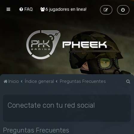
FAQ
6 jugadores en linea!
B
Inicio
Índice general
Preguntas Frecuentes
u
s
Conectate con tu red social
c
a
r
Preguntas Frecuentes