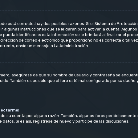
odo está correcto, hay dos posibles razones. Si el Sistema de Protección 
 algunas instrucciones que se le darán para activar la cuenta. Algunos
ueda identificarse; esta información se le brindará al finalizar el proceso
 dirección de correo electrónico que proporcionó no es correcta o tal vez
orrecta, envíe un mensaje a La Administración.
rimero, asegúrese de que su nombre de usuario y contraseña se encuent
ido. También es posible que el foro esté mal configurado por su dueño y/
nectarme!
rado su cuenta por alguna razón. También, algunos foros periódicament
 datos. Si es así, registrese de nuevo y participe de las discuciones.