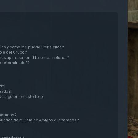
ios y como me puedo unir a ellos?
le del Grupo?
ios aparecen en diferentes colores?
redeterminado”?
do!
eados!
de alguien en este foro!
gnorados?
uarios de mi lista de Amigos e Ignorados?