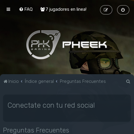
FAQ
7 jugadores en linea!
B
Inicio
Índice general
Preguntas Frecuentes
u
s
Conectate con tu red social
c
a
r
Preguntas Frecuentes