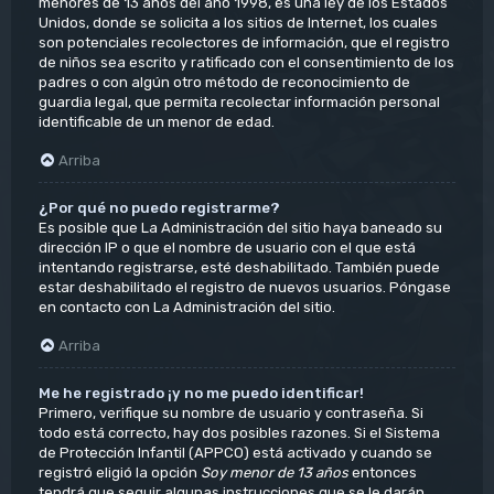
menores de 13 años del año 1998, es una ley de los Estados
Unidos, donde se solicita a los sitios de Internet, los cuales
son potenciales recolectores de información, que el registro
de niños sea escrito y ratificado con el consentimiento de los
padres o con algún otro método de reconocimiento de
guardia legal, que permita recolectar información personal
identificable de un menor de edad.
Arriba
¿Por qué no puedo registrarme?
Es posible que La Administración del sitio haya baneado su
dirección IP o que el nombre de usuario con el que está
intentando registrarse, esté deshabilitado. También puede
estar deshabilitado el registro de nuevos usuarios. Póngase
en contacto con La Administración del sitio.
Arriba
Me he registrado ¡y no me puedo identificar!
Primero, verifique su nombre de usuario y contraseña. Si
todo está correcto, hay dos posibles razones. Si el Sistema
de Protección Infantil (APPCO) está activado y cuando se
registró eligió la opción
Soy menor de 13 años
entonces
tendrá que seguir algunas instrucciones que se le darán