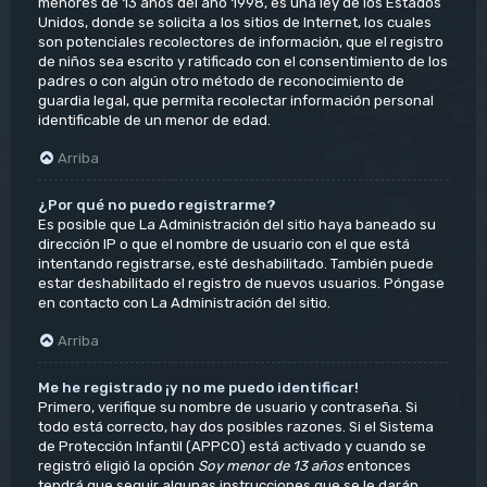
menores de 13 años del año 1998, es una ley de los Estados
Unidos, donde se solicita a los sitios de Internet, los cuales
son potenciales recolectores de información, que el registro
de niños sea escrito y ratificado con el consentimiento de los
padres o con algún otro método de reconocimiento de
guardia legal, que permita recolectar información personal
identificable de un menor de edad.
Arriba
¿Por qué no puedo registrarme?
Es posible que La Administración del sitio haya baneado su
dirección IP o que el nombre de usuario con el que está
intentando registrarse, esté deshabilitado. También puede
estar deshabilitado el registro de nuevos usuarios. Póngase
en contacto con La Administración del sitio.
Arriba
Me he registrado ¡y no me puedo identificar!
Primero, verifique su nombre de usuario y contraseña. Si
todo está correcto, hay dos posibles razones. Si el Sistema
de Protección Infantil (APPCO) está activado y cuando se
registró eligió la opción
Soy menor de 13 años
entonces
tendrá que seguir algunas instrucciones que se le darán