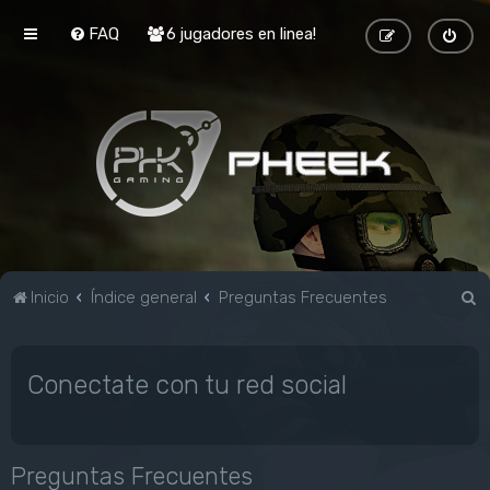
FAQ
6 jugadores en linea!
B
Inicio
Índice general
Preguntas Frecuentes
u
s
Conectate con tu red social
c
a
r
Preguntas Frecuentes