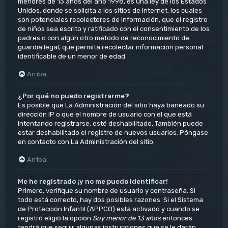
menores de 13 años del año 1998, es una ley de los Estados
Unidos, donde se solicita a los sitios de Internet, los cuales
son potenciales recolectores de información, que el registro
de niños sea escrito y ratificado con el consentimiento de los
padres o con algún otro método de reconocimiento de
guardia legal, que permita recolectar información personal
identificable de un menor de edad.
Arriba
¿Por qué no puedo registrarme?
Es posible que La Administración del sitio haya baneado su
dirección IP o que el nombre de usuario con el que está
intentando registrarse, esté deshabilitado. También puede
estar deshabilitado el registro de nuevos usuarios. Póngase
en contacto con La Administración del sitio.
Arriba
Me he registrado ¡y no me puedo identificar!
Primero, verifique su nombre de usuario y contraseña. Si
todo está correcto, hay dos posibles razones. Si el Sistema
de Protección Infantil (APPCO) está activado y cuando se
registró eligió la opción
Soy menor de 13 años
entonces
tendrá que seguir algunas instrucciones que se le darán