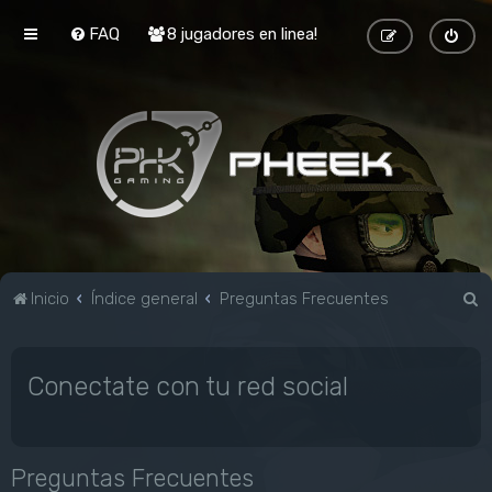
FAQ
8 jugadores en linea!
B
Inicio
Índice general
Preguntas Frecuentes
u
s
Conectate con tu red social
c
a
r
Preguntas Frecuentes