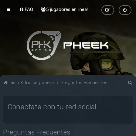
FAQ
5 jugadores en linea!
B
Inicio
Índice general
Preguntas Frecuentes
u
s
Conectate con tu red social
c
a
r
Preguntas Frecuentes