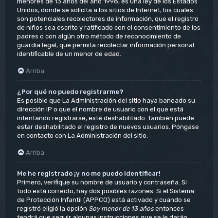
menores de 13 años del año 1998, es una ley de los Estados
Unidos, donde se solicita a los sitios de Internet, los cuales
son potenciales recolectores de información, que el registro
de niños sea escrito y ratificado con el consentimiento de los
padres o con algún otro método de reconocimiento de
guardia legal, que permita recolectar información personal
identificable de un menor de edad.
Arriba
¿Por qué no puedo registrarme?
Es posible que La Administración del sitio haya baneado su
dirección IP o que el nombre de usuario con el que está
intentando registrarse, esté deshabilitado. También puede
estar deshabilitado el registro de nuevos usuarios. Póngase
en contacto con La Administración del sitio.
Arriba
Me he registrado ¡y no me puedo identificar!
Primero, verifique su nombre de usuario y contraseña. Si
todo está correcto, hay dos posibles razones. Si el Sistema
de Protección Infantil (APPCO) está activado y cuando se
registró eligió la opción
Soy menor de 13 años
entonces
tendrá que seguir algunas instrucciones que se le darán