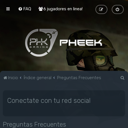
FAQ
6 jugadores en linea!
B
Inicio
Índice general
Preguntas Frecuentes
u
s
Conectate con tu red social
c
a
r
Preguntas Frecuentes