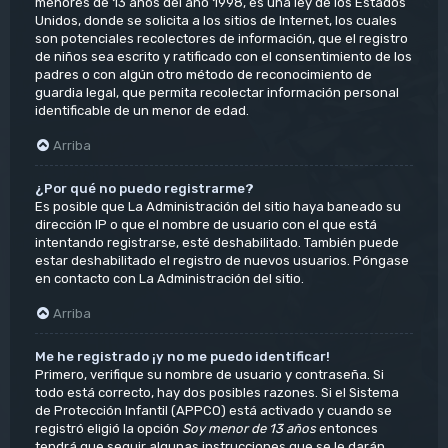
menores de 13 años del año 1998, es una ley de los Estados
Unidos, donde se solicita a los sitios de Internet, los cuales
son potenciales recolectores de información, que el registro
de niños sea escrito y ratificado con el consentimiento de los
padres o con algún otro método de reconocimiento de
guardia legal, que permita recolectar información personal
identificable de un menor de edad.
Arriba
¿Por qué no puedo registrarme?
Es posible que La Administración del sitio haya baneado su
dirección IP o que el nombre de usuario con el que está
intentando registrarse, esté deshabilitado. También puede
estar deshabilitado el registro de nuevos usuarios. Póngase
en contacto con La Administración del sitio.
Arriba
Me he registrado ¡y no me puedo identificar!
Primero, verifique su nombre de usuario y contraseña. Si
todo está correcto, hay dos posibles razones. Si el Sistema
de Protección Infantil (APPCO) está activado y cuando se
registró eligió la opción
Soy menor de 13 años
entonces
tendrá que seguir algunas instrucciones que se le darán