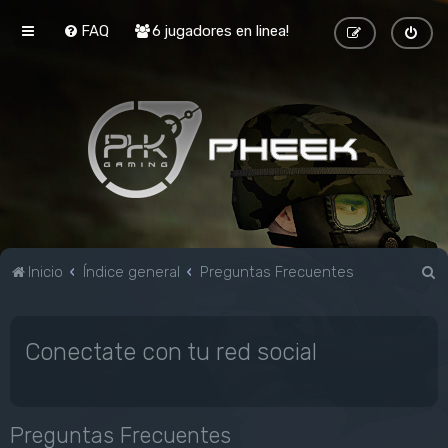
FAQ
6 jugadores en linea!
B
Inicio
Índice general
Preguntas Frecuentes
u
s
Conectate con tu red social
c
a
r
Preguntas Frecuentes