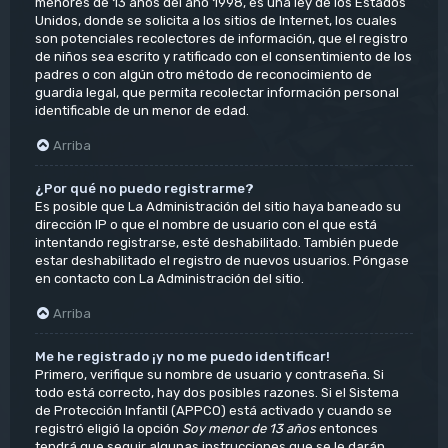
menores de 13 años del año 1998, es una ley de los Estados
Unidos, donde se solicita a los sitios de Internet, los cuales
son potenciales recolectores de información, que el registro
de niños sea escrito y ratificado con el consentimiento de los
padres o con algún otro método de reconocimiento de
guardia legal, que permita recolectar información personal
identificable de un menor de edad.
Arriba
¿Por qué no puedo registrarme?
Es posible que La Administración del sitio haya baneado su
dirección IP o que el nombre de usuario con el que está
intentando registrarse, esté deshabilitado. También puede
estar deshabilitado el registro de nuevos usuarios. Póngase
en contacto con La Administración del sitio.
Arriba
Me he registrado ¡y no me puedo identificar!
Primero, verifique su nombre de usuario y contraseña. Si
todo está correcto, hay dos posibles razones. Si el Sistema
de Protección Infantil (APPCO) está activado y cuando se
registró eligió la opción
Soy menor de 13 años
entonces
tendrá que seguir algunas instrucciones que se le darán