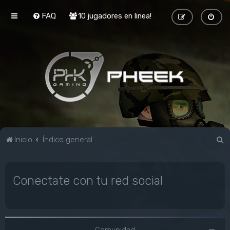
FAQ
10 jugadores en linea!
B
Inicio
Índice general
u
s
Conectate con tu red social
c
a
r
Comunidad