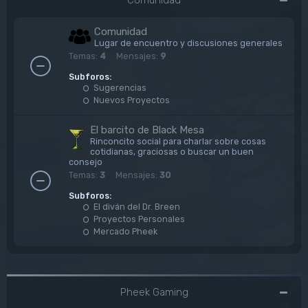
Comunidad
Lugar de encuentro y discusiones generales
Temas:
4
Mensajes:
9
Subforos:
Sugerencias
Nuevos Proyectos
El barcito de Black Mesa
Rinconcito social para charlar sobre cosas
cotidianas, graciosas o buscar un buen
consejo
Temas:
3
Mensajes:
30
Subforos:
El diván del Dr. Breen
Proyectos Personales
Mercado Pheek
Pheek Gaming