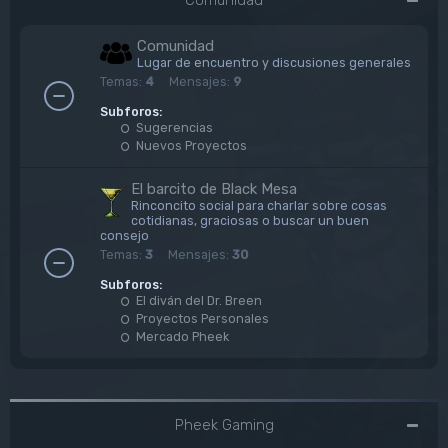
Comunidad
Lugar de encuentro y discusiones generales
Temas:
4
Mensajes:
9
Subforos:
Sugerencias
Nuevos Proyectos
El barcito de Black Mesa
Rinconcito social para charlar sobre cosas
cotidianas, graciosas o buscar un buen
consejo
Temas:
3
Mensajes:
30
Subforos:
El diván del Dr. Breen
Proyectos Personales
Mercado Pheek
Pheek Gaming