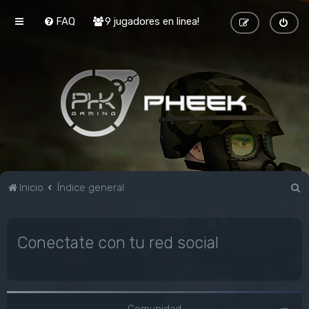
FAQ
9 jugadores en linea!
B
Inicio
Índice general
u
s
Conectate con tu red social
c
a
r
Comunidad