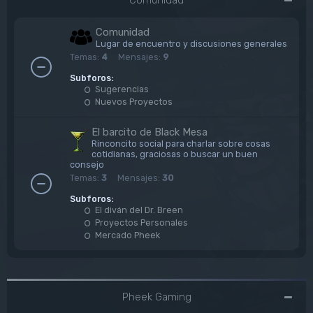
Comunidad
Lugar de encuentro y discusiones generales
Temas:
4
Mensajes:
9
Subforos:
Sugerencias
Nuevos Proyectos
El barcito de Black Mesa
Rinconcito social para charlar sobre cosas
cotidianas, graciosas o buscar un buen
consejo
Temas:
3
Mensajes:
30
Subforos:
El diván del Dr. Breen
Proyectos Personales
Mercado Pheek
Pheek Gaming