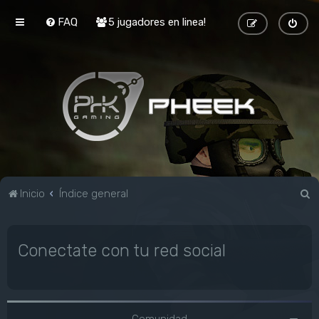
FAQ
5 jugadores en linea!
B
Inicio
Índice general
u
s
Conectate con tu red social
c
a
r
Comunidad