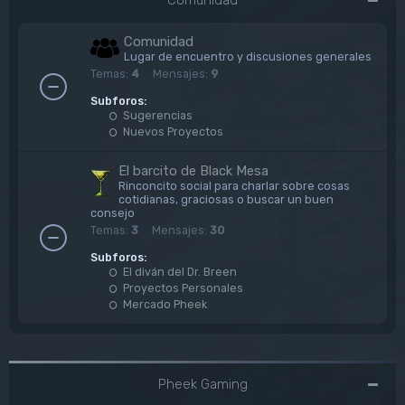
Comunidad
Lugar de encuentro y discusiones generales
Temas:
4
Mensajes:
9
Subforos:
Sugerencias
Nuevos Proyectos
El barcito de Black Mesa
Rinconcito social para charlar sobre cosas
cotidianas, graciosas o buscar un buen
consejo
Temas:
3
Mensajes:
30
Subforos:
El diván del Dr. Breen
Proyectos Personales
Mercado Pheek
Pheek Gaming