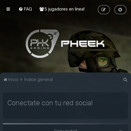
FAQ
5 jugadores en linea!
B
Inicio
Índice general
u
s
Conectate con tu red social
c
a
r
Comunidad