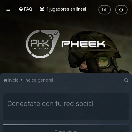
FAQ
11 jugadores en linea!
B
Inicio
Índice general
u
s
Conectate con tu red social
c
a
r
Comunidad