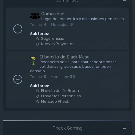
Comunidad
Lugar de encuentro y discusiones generales
Temas:
4
Mensajes:
9
Subforos:
Sugerencias
Nuevos Proyectos
El barcito de Black Mesa
Rinconcito social para charlar sobre cosas
cotidianas, graciosas o buscar un buen
consejo
Temas:
3
Mensajes:
30
Subforos:
El diván del Dr. Breen
Proyectos Personales
Mercado Pheek
Pheek Gaming