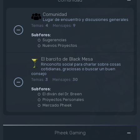
Comunidad
Lugar de encuentro y discusiones generales
Temas:
4
Mensajes:
9
Subforos:
Sugerencias
Nuevos Proyectos
El barcito de Black Mesa
Rinconcito social para charlar sobre cosas
cotidianas, graciosas o buscar un buen
consejo
Temas:
3
Mensajes:
30
Subforos:
El diván del Dr. Breen
Proyectos Personales
Mercado Pheek
Pheek Gaming