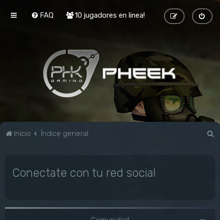
FAQ
10 jugadores en linea!
B
Inicio
Índice general
u
s
Conectate con tu red social
c
a
r
Comunidad