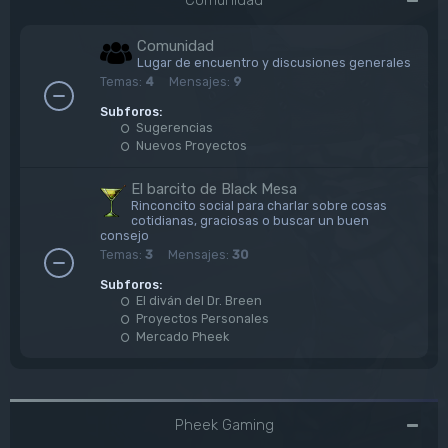
Comunidad
Lugar de encuentro y discusiones generales
Temas:
4
Mensajes:
9
Subforos:
Sugerencias
Nuevos Proyectos
El barcito de Black Mesa
Rinconcito social para charlar sobre cosas
cotidianas, graciosas o buscar un buen
consejo
Temas:
3
Mensajes:
30
Subforos:
El diván del Dr. Breen
Proyectos Personales
Mercado Pheek
Pheek Gaming