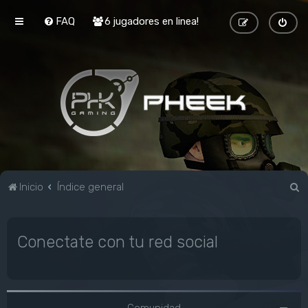
FAQ
6 jugadores en linea!
B
Inicio
Índice general
u
s
Conectate con tu red social
c
a
r
Comunidad