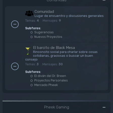
Comunidad
Lugar de encuentro y discusiones generales
Temas:
4
Mensajes:
9
Subforos:
Sugerencias
Nuevos Proyectos
El barcito de Black Mesa
Rinconcito social para charlar sobre cosas
cotidianas, graciosas o buscar un buen
consejo
Temas:
3
Mensajes:
30
Subforos:
El diván del Dr. Breen
Proyectos Personales
Mercado Pheek
Pheek Gaming