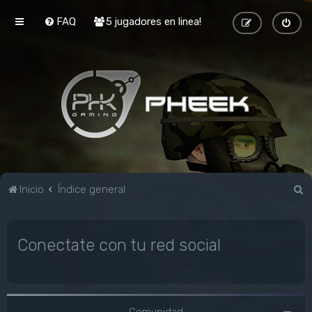
FAQ
5 jugadores en linea!
B
Inicio
Índice general
u
s
Conectate con tu red social
c
a
r
Comunidad