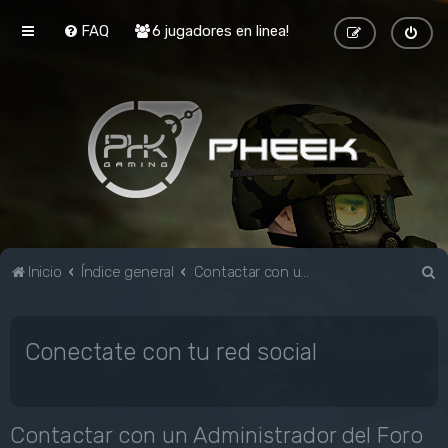
FAQ
6 jugadores en linea!
B
Inicio
Índice general
Contactar con un Administrador del Foro
u
s
Conectate con tu red social
c
a
r
Contactar con un Administrador del Foro