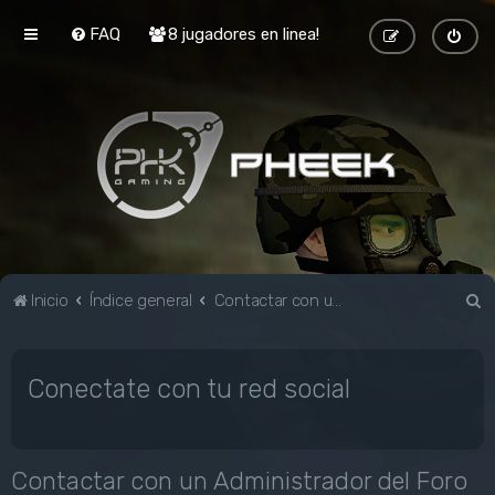
FAQ
8 jugadores en linea!
B
Inicio
Índice general
Contactar con un Administrador del Foro
u
s
Conectate con tu red social
c
a
r
Contactar con un Administrador del Foro