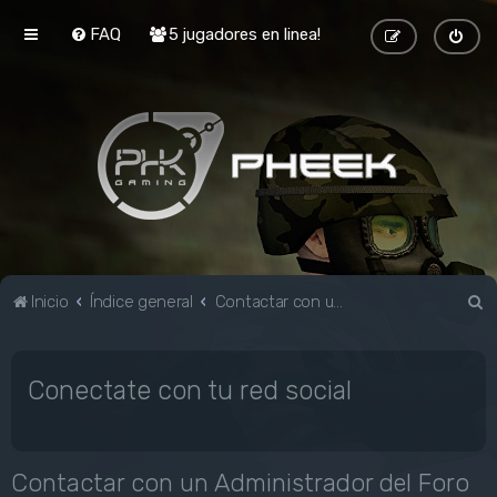
FAQ
5 jugadores en linea!
B
Inicio
Índice general
Contactar con un Administrador del Foro
u
s
Conectate con tu red social
c
a
r
Contactar con un Administrador del Foro