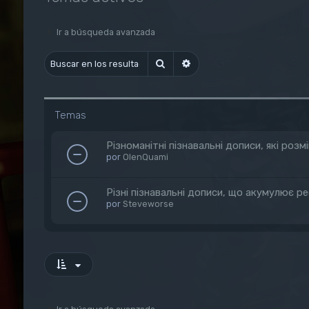
Ir a búsqueda avanzada
Buscar
Búsqueda avanzada
Temas
Різноманітні пізнавальні дописи, які ро
por
OlenQuami
Різні пізнавальні дописи, що акумулює р
por
Steveworse