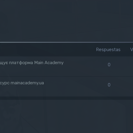
Respuestas
V
зміщує платформа Main Academy
0
есурс mainacademy.ua
0