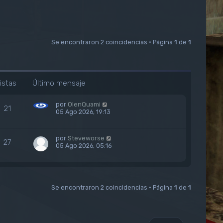
Se encontraron 2 coincidencias • Página
1
de
1
istas
Último mensaje
por
OlenQuami
21
05 Ago 2026, 19:13
por
Steveworse
27
05 Ago 2026, 05:16
Se encontraron 2 coincidencias • Página
1
de
1