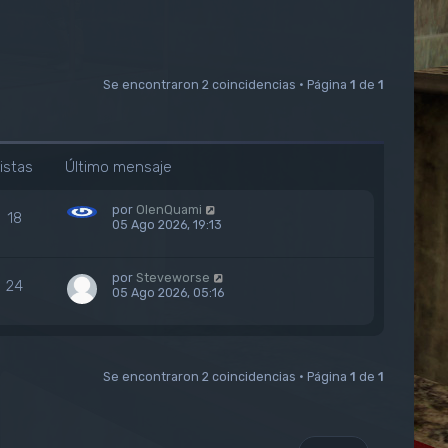
Se encontraron 2 coincidencias • Página
1
de
1
istas
Último mensaje
por
OlenQuami
18
05 Ago 2026, 19:13
por
Steveworse
24
05 Ago 2026, 05:16
Se encontraron 2 coincidencias • Página
1
de
1