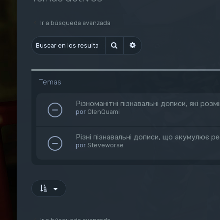
Ir a búsqueda avanzada
Buscar
Búsqueda avanzada
Temas
Різноманітні пізнавальні дописи, які ро
por
OlenQuami
Різні пізнавальні дописи, що акумулює р
por
Steveworse