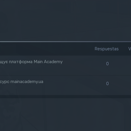
Respuestas
V
зміщує платформа Main Academy
0
есурс mainacademy.ua
0