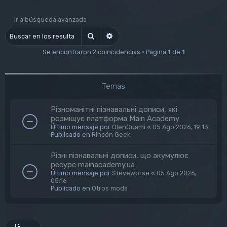
Ir a búsqueda avanzada
Buscar
Búsqueda avanzada
Se encontraron 2 coincidencias • Página
1
de
1
Temas
Різноманітні пізнавальні дописи, які
розміщує платформа Main Academy
Último mensaje por
OlenQuami
«
05 Ago 2026, 19:13
Publicado en
Rincón Geek
Різні пізнавальні дописи, що акумулює
ресурс mainacademy.ua
Último mensaje por
Steveworse
«
05 Ago 2026,
05:16
Publicado en
Otros mods