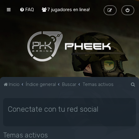
FAQ
7 jugadores en linea!
B
Inicio
Índice general
Buscar
Temas activos
u
s
Conectate con tu red social
c
a
r
Temas activos