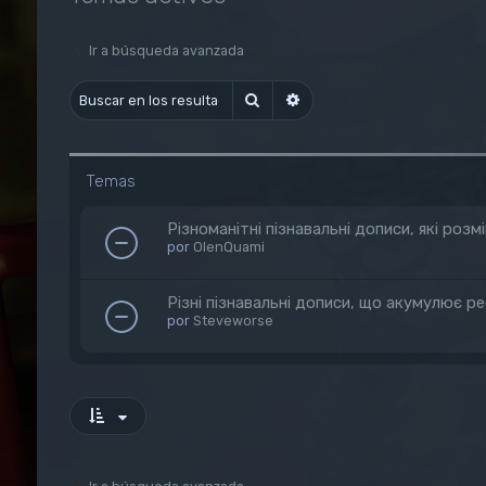
Ir a búsqueda avanzada
Buscar
Búsqueda avanzada
Temas
Різноманітні пізнавальні дописи, які ро
por
OlenQuami
Різні пізнавальні дописи, що акумулює р
por
Steveworse