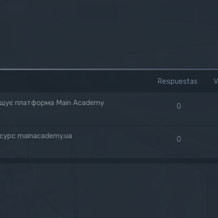
Respuestas
V
зміщує платформа Main Academy
0
есурс mainacademy.ua
0