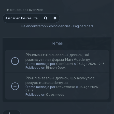
Ir a búsqueda avanzada
Buscar
Búsqueda avanzada
Se encontraron 2 coincidencias • Página
1
de
1
Temas
Різноманітні пізнавальні дописи, які
розміщує платформа Main Academy
Último mensaje por
OlenQuami
«
05 Ago 2026, 19:13
Publicado en
Rincón Geek
Різні пізнавальні дописи, що акумулює
ресурс mainacademy.ua
Último mensaje por
Steveworse
«
05 Ago 2026,
05:16
Publicado en
Otros mods