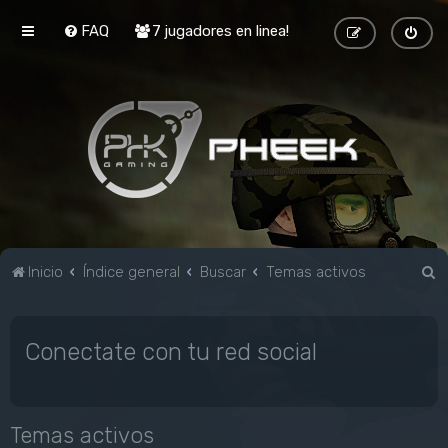
FAQ
7 jugadores en linea!
B
Inicio
Índice general
Buscar
Temas activos
u
s
Conectate con tu red social
c
a
r
Temas activos