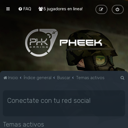
FAQ
5 jugadores en linea!
B
Inicio
Índice general
Buscar
Temas activos
u
s
Conectate con tu red social
c
a
r
Temas activos