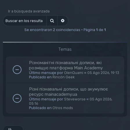
Ir a búsqueda avanzada
Buscar
Búsqueda avanzada
Se encontraron 2 coincidencias • Página
1
de
1
Temas
Різноманітні пізнавальні дописи, які
розміщує платформа Main Academy
Último mensaje por
OlenQuami
«
05 Ago 2026, 19:13
Publicado en
Rincón Geek
Різні пізнавальні дописи, що акумулює
ресурс mainacademy.ua
Último mensaje por
Steveworse
«
05 Ago 2026,
05:16
Publicado en
Otros mods