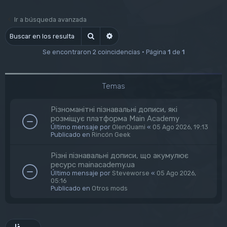
Ir a búsqueda avanzada
Buscar
Búsqueda avanzada
Se encontraron 2 coincidencias • Página
1
de
1
Temas
Різноманітні пізнавальні дописи, які
розміщує платформа Main Academy
Último mensaje por
OlenQuami
«
05 Ago 2026, 19:13
Publicado en
Rincón Geek
Різні пізнавальні дописи, що акумулює
ресурс mainacademy.ua
Último mensaje por
Steveworse
«
05 Ago 2026,
05:16
Publicado en
Otros mods