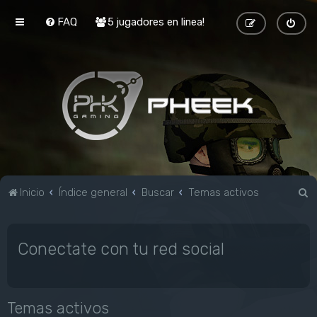
FAQ
5 jugadores en linea!
B
Inicio
Índice general
Buscar
Temas activos
u
s
Conectate con tu red social
c
a
r
Temas activos