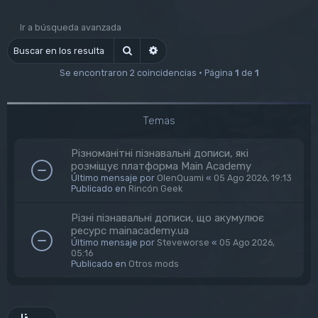
Ir a búsqueda avanzada
Buscar
Búsqueda avanzada
Se encontraron 2 coincidencias • Página
1
de
1
Temas
Різноманітні пізнавальні дописи, які
розміщує платформа Main Academy
Último mensaje por
OlenQuami
«
05 Ago 2026, 19:13
Publicado en
Rincón Geek
Різні пізнавальні дописи, що акумулює
ресурс mainacademy.ua
Último mensaje por
Steveworse
«
05 Ago 2026,
05:16
Publicado en
Otros mods