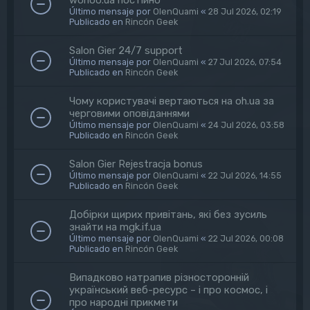
Último mensaje por
OlenQuami
«
28 Jul 2026, 02:19
Publicado en
Rincón Geek
Salon Gier 24/7 support
Último mensaje por
OlenQuami
«
27 Jul 2026, 07:54
Publicado en
Rincón Geek
Чому користувачі вертаються на oh.ua за
черговими оповіданнями
Último mensaje por
OlenQuami
«
24 Jul 2026, 03:58
Publicado en
Rincón Geek
Salon Gier Rejestracja bonus
Último mensaje por
OlenQuami
«
22 Jul 2026, 14:55
Publicado en
Rincón Geek
Добірки щирих привітань, які без зусиль
знайти на mgk.if.ua
Último mensaje por
OlenQuami
«
22 Jul 2026, 00:08
Publicado en
Rincón Geek
Випадково натрапив різносторонній
український веб-ресурс – і про космос, і
про народні прикмети