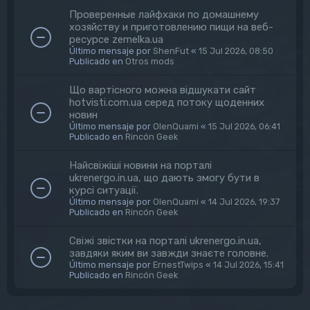
Проверенные лайфхаки по домашнему
хозяйству и приготовлению пищи на веб-
ресурсе zemelka.ua
Último mensaje por
ShenFut
«
15 Jul 2026, 08:50
Publicado en
Otros mods
Що вартісного можна відшукати сайт
hotvisti.com.ua серед потоку щоденних
новин
Último mensaje por
OlenQuami
«
15 Jul 2026, 06:41
Publicado en
Rincón Geek
Найсвіжіші новини на порталі
ukrenergo.in.ua, що дають змогу бути в
курсі ситуації.
Último mensaje por
OlenQuami
«
14 Jul 2026, 19:37
Publicado en
Rincón Geek
Свіжі звістки на порталі ukrenergo.in.ua,
завдяки яким ви завжди знаєте головне.
Último mensaje por
ErnestTwips
«
14 Jul 2026, 15:41
Publicado en
Rincón Geek