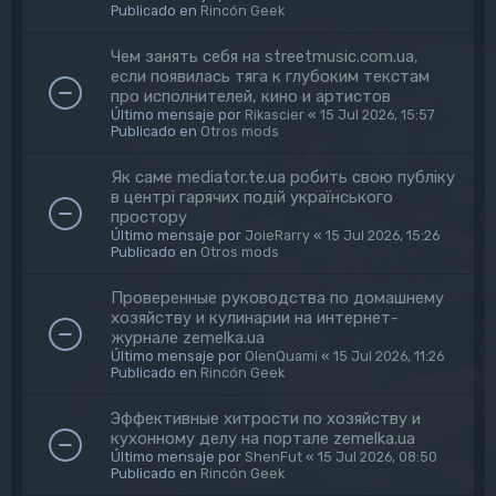
Publicado en
Rincón Geek
Чем занять себя на streetmusic.com.ua,
если появилась тяга к глубоким текстам
про исполнителей, кино и артистов
Último mensaje por
Rikascier
«
15 Jul 2026, 15:57
Publicado en
Otros mods
Як саме mediator.te.ua робить свою публіку
в центрі гарячих подій українського
простору
Último mensaje por
JoieRarry
«
15 Jul 2026, 15:26
Publicado en
Otros mods
Проверенные руководства по домашнему
хозяйству и кулинарии на интернет-
журнале zemelka.ua
Último mensaje por
OlenQuami
«
15 Jul 2026, 11:26
Publicado en
Rincón Geek
Эффективные хитрости по хозяйству и
кухонному делу на портале zemelka.ua
Último mensaje por
ShenFut
«
15 Jul 2026, 08:50
Publicado en
Rincón Geek