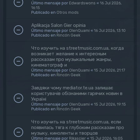
Último mensaje por
Edwardswons
«
16 Jul 2026,
16:15
Publicado en
Otros mods
Aplikacja Salon Gier opinia
Último mensaje por
OlenQuami
«
16 Jul 2026, 13:10
Publicado en
Rincón Geek
Что изучить на streetmusic.com.ua, когда
возникает желание к интересным
рассказам про музыкальные жанры,
кинематограф и
Último mensaje por
OlenQuami
«
15 Jul 2026, 21:17
Publicado en
Rincón Geek
Завдяки чому mediator.te.ua залишає
користувачів обізнаними гарячих новин в
Україні
Último mensaje por
OlenQuami
«
15 Jul 2026, 19:15
Publicado en
Rincón Geek
Что изучить на streetmusic.com.ua, если
появилась тяга к глубоким рассказам про
музыку, киноленты и творцов
Último mensaje por
Rikascier
«
15 Jul 2026, 16:05