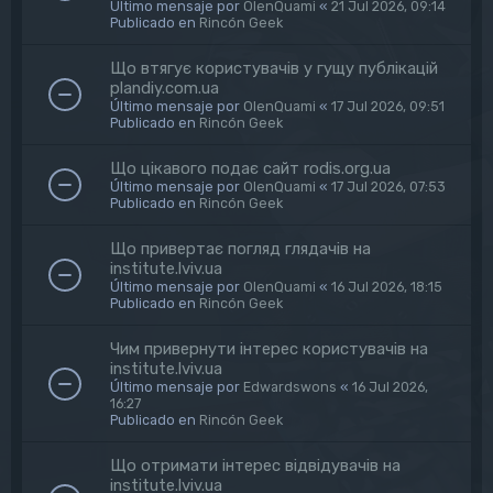
Último mensaje por
OlenQuami
«
21 Jul 2026, 09:14
Publicado en
Rincón Geek
Що втягує користувачів у гущу публікацій
plandiy.com.ua
Último mensaje por
OlenQuami
«
17 Jul 2026, 09:51
Publicado en
Rincón Geek
Що цікавого подає сайт rodis.org.ua
Último mensaje por
OlenQuami
«
17 Jul 2026, 07:53
Publicado en
Rincón Geek
Що привертає погляд глядачів на
institute.lviv.ua
Último mensaje por
OlenQuami
«
16 Jul 2026, 18:15
Publicado en
Rincón Geek
Чим привернути інтерес користувачів на
institute.lviv.ua
Último mensaje por
Edwardswons
«
16 Jul 2026,
16:27
Publicado en
Rincón Geek
Що отримати інтерес відвідувачів на
institute.lviv.ua