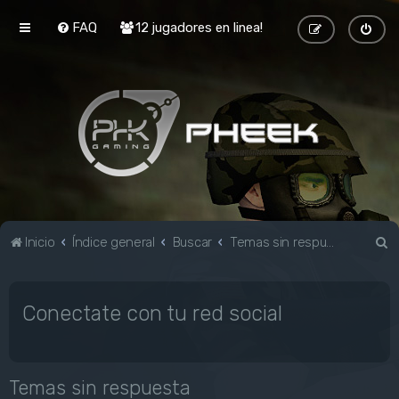
FAQ
12 jugadores en linea!
B
Inicio
Índice general
Buscar
Temas sin respuesta
u
s
Conectate con tu red social
c
a
r
Temas sin respuesta