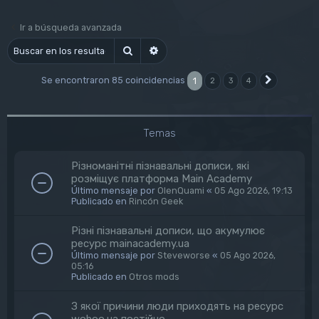
Ir a búsqueda avanzada
Buscar
Búsqueda avanzada
Se encontraron 85 coincidencias
1
2
3
4
Siguiente
Temas
Різноманітні пізнавальні дописи, які
розміщує платформа Main Academy
Último mensaje por
OlenQuami
«
05 Ago 2026, 19:13
Publicado en
Rincón Geek
Різні пізнавальні дописи, що акумулює
ресурс mainacademy.ua
Último mensaje por
Steveworse
«
05 Ago 2026,
05:16
Publicado en
Otros mods
З якої причини люди приходять на ресурс
wohoo.ua постійно