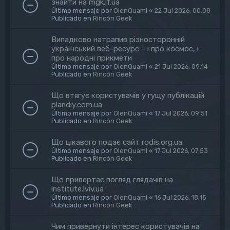
знайти на mgk.if.ua
Último mensaje por
OlenQuami
«
22 Jul 2026, 00:08
Publicado en
Rincón Geek
Випадково натрапив різносторонній
український веб-ресурс – і про космос, і
про народні прикмети
Último mensaje por
OlenQuami
«
21 Jul 2026, 09:14
Publicado en
Rincón Geek
Що втягує користувачів у гущу публікацій
plandiy.com.ua
Último mensaje por
OlenQuami
«
17 Jul 2026, 09:51
Publicado en
Rincón Geek
Що цікавого подає сайт rodis.org.ua
Último mensaje por
OlenQuami
«
17 Jul 2026, 07:53
Publicado en
Rincón Geek
Що привертає погляд глядачів на
institute.lviv.ua
Último mensaje por
OlenQuami
«
16 Jul 2026, 18:15
Publicado en
Rincón Geek
Чим привернути інтерес користувачів на