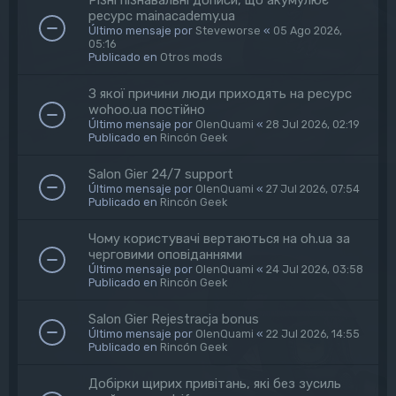
ресурс mainacademy.ua
Último mensaje por
Steveworse
«
05 Ago 2026,
05:16
Publicado en
Otros mods
З якої причини люди приходять на ресурс
wohoo.ua постійно
Último mensaje por
OlenQuami
«
28 Jul 2026, 02:19
Publicado en
Rincón Geek
Salon Gier 24/7 support
Último mensaje por
OlenQuami
«
27 Jul 2026, 07:54
Publicado en
Rincón Geek
Чому користувачі вертаються на oh.ua за
черговими оповіданнями
Último mensaje por
OlenQuami
«
24 Jul 2026, 03:58
Publicado en
Rincón Geek
Salon Gier Rejestracja bonus
Último mensaje por
OlenQuami
«
22 Jul 2026, 14:55
Publicado en
Rincón Geek
Добірки щирих привітань, які без зусиль