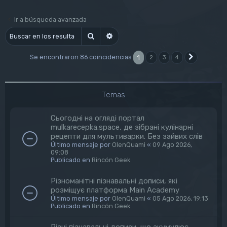
Ir a búsqueda avanzada
Buscar
Búsqueda avanzada
Se encontraron 86 coincidencias
1
2
3
4
Siguiente
Temas
Сьогодні на огляді портал
mulkarecepka.space, де зібрані кулінарні
рецепти для мультиварки. Без зайвих слів
Último mensaje por
OlenQuami
«
09 Ago 2026,
09:08
Publicado en
Rincón Geek
Різноманітні пізнавальні дописи, які
розміщує платформа Main Academy
Último mensaje por
OlenQuami
«
05 Ago 2026, 19:13
Publicado en
Rincón Geek
Різні пізнавальні дописи, що акумулює