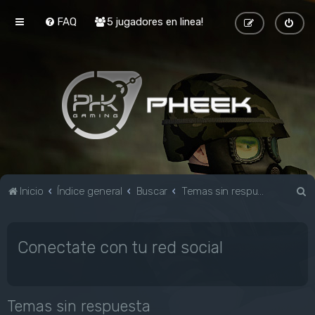
FAQ
5 jugadores en linea!
B
Inicio
Índice general
Buscar
Temas sin respuesta
u
s
Conectate con tu red social
c
a
r
Temas sin respuesta