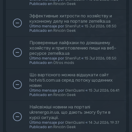
Publicado en
Rincón Geek
Эффективные хитрости по хозяйству и
кухонному делу на портале zemelka.ua
Último mensaje por
ShenFut
«
15 Jul 2026, 08:50
Publicado en
Rincón Geek
Проверенные лайфхаки по домашнему
хозяйству и приготовлению пищи на веб-
ресурсе zemelka.ua
Último mensaje por
ShenFut
«
15 Jul 2026, 08:50
Publicado en
Otros mods
Що вартісного можна відшукати сайт
hotvisti.com.ua серед потоку щоденних
новин
Último mensaje por
OlenQuami
«
15 Jul 2026, 06:41
Publicado en
Rincón Geek
Найсвіжіші новини на порталі
ukrenergo.in.ua, що дають змогу бути в
курсі ситуації.
Último mensaje por
OlenQuami
«
14 Jul 2026, 19:37
Publicado en
Rincón Geek