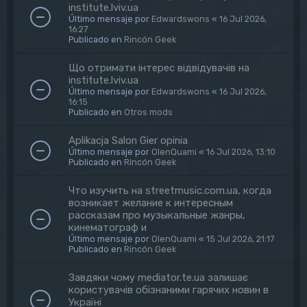
institute.lviv.ua
Último mensaje por
Edwardswons
«
16 Jul 2026,
16:27
Publicado en
Rincón Geek
Що отримати інтерес відвідувачів на
institute.lviv.ua
Último mensaje por
Edwardswons
«
16 Jul 2026,
16:15
Publicado en
Otros mods
Aplikacja Salon Gier opinia
Último mensaje por
OlenQuami
«
16 Jul 2026, 13:10
Publicado en
Rincón Geek
Что изучить на streetmusic.com.ua, когда
возникает желание к интересным
рассказам про музыкальные жанры,
кинематограф и
Último mensaje por
OlenQuami
«
15 Jul 2026, 21:17
Publicado en
Rincón Geek
Завдяки чому mediator.te.ua залишає
користувачів обізнаними гарячих новин в
Україні