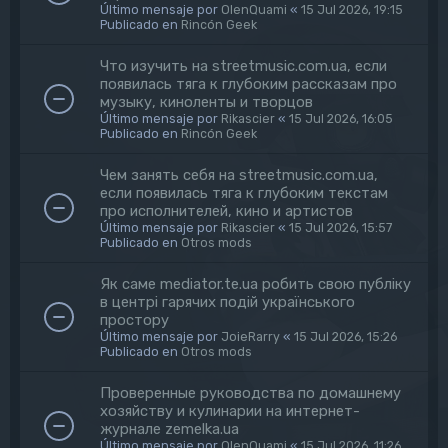
Último mensaje por
OlenQuami
«
15 Jul 2026, 19:15
Publicado en
Rincón Geek
Что изучить на streetmusic.com.ua, если
появилась тяга к глубоким рассказам про
музыку, киноленты и творцов
Último mensaje por
Rikascier
«
15 Jul 2026, 16:05
Publicado en
Rincón Geek
Чем занять себя на streetmusic.com.ua,
если появилась тяга к глубоким текстам
про исполнителей, кино и артистов
Último mensaje por
Rikascier
«
15 Jul 2026, 15:57
Publicado en
Otros mods
Як саме mediator.te.ua робить свою публіку
в центрі гарячих подій українського
простору
Último mensaje por
JoieRarry
«
15 Jul 2026, 15:26
Publicado en
Otros mods
Проверенные руководства по домашнему
хозяйству и кулинарии на интернет-
журнале zemelka.ua
Último mensaje por
OlenQuami
«
15 Jul 2026, 11:26