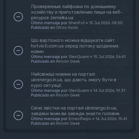
Проверенные лайфхаки по домашнему
хозяйству и приготовлению пищи на веб-
ресурсе zemelka.ua
Último mensaje por
ShenFut
«
15 Jul 2026, 08:50
Publicado en
Otros mods
Що вартісного можна відшукати сайт
hotvisti.com.ua серед потоку щоденних
новин
Último mensaje por
OlenQuami
«
15 Jul 2026, 06:41
Publicado en
Rincón Geek
Найсвіжіші новини на порталі
ukrenergo.in.ua, що дають змогу бути в
курсі ситуації.
Último mensaje por
OlenQuami
«
14 Jul 2026, 19:37
Publicado en
Rincón Geek
Свіжі звістки на порталі ukrenergo.in.ua,
завдяки яким ви завжди знаєте головне.
Último mensaje por
ErnestTwips
«
14 Jul 2026, 15:41
Publicado en
Rincón Geek