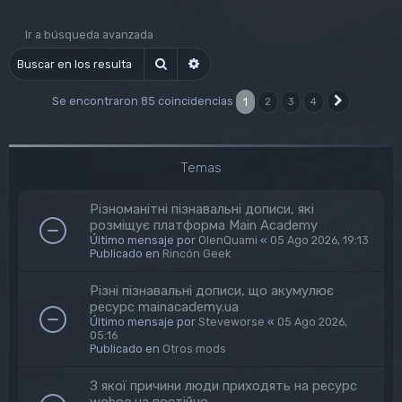
Ir a búsqueda avanzada
Buscar
Búsqueda avanzada
Se encontraron 85 coincidencias
1
2
3
4
Siguiente
Temas
Різноманітні пізнавальні дописи, які
розміщує платформа Main Academy
Último mensaje por
OlenQuami
«
05 Ago 2026, 19:13
Publicado en
Rincón Geek
Різні пізнавальні дописи, що акумулює
ресурс mainacademy.ua
Último mensaje por
Steveworse
«
05 Ago 2026,
05:16
Publicado en
Otros mods
З якої причини люди приходять на ресурс
wohoo.ua постійно