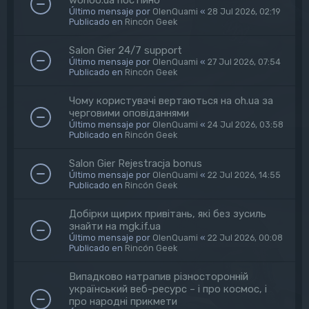
Último mensaje por
OlenQuami
«
28 Jul 2026, 02:19
Publicado en
Rincón Geek
Salon Gier 24/7 support
Último mensaje por
OlenQuami
«
27 Jul 2026, 07:54
Publicado en
Rincón Geek
Чому користувачі вертаються на oh.ua за
черговими оповіданнями
Último mensaje por
OlenQuami
«
24 Jul 2026, 03:58
Publicado en
Rincón Geek
Salon Gier Rejestracja bonus
Último mensaje por
OlenQuami
«
22 Jul 2026, 14:55
Publicado en
Rincón Geek
Добірки щирих привітань, які без зусиль
знайти на mgk.if.ua
Último mensaje por
OlenQuami
«
22 Jul 2026, 00:08
Publicado en
Rincón Geek
Випадково натрапив різносторонній
український веб-ресурс – і про космос, і
про народні прикмети