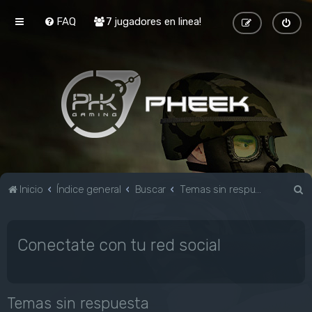
FAQ
7 jugadores en linea!
B
Inicio
Índice general
Buscar
Temas sin respuesta
u
s
Conectate con tu red social
c
a
r
Temas sin respuesta