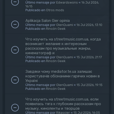
Último mensaje por
Edwardswons
«
16 Jul 2026,
16:15
Publicado en
Otros mods
Aplikacja Salon Gier opinia
Último mensaje por
OlenQuami
«
16 Jul 2026, 13:10
Publicado en
Rincón Geek
Что изучить на streetmusic.com.ua, когда
возникает желание к интересным
рассказам про музыкальные жанры,
кинематограф и
Último mensaje por
OlenQuami
«
15 Jul 2026, 21:17
Publicado en
Rincón Geek
Завдяки чому mediator.te.ua залишає
користувачів обізнаними гарячих новин в
Україні
Último mensaje por
OlenQuami
«
15 Jul 2026, 19:15
Publicado en
Rincón Geek
Что изучить на streetmusic.com.ua, если
появилась тяга к глубоким рассказам про
музыку, киноленты и творцов
Último mensaje por
Rikascier
«
15 Jul 2026, 16:05