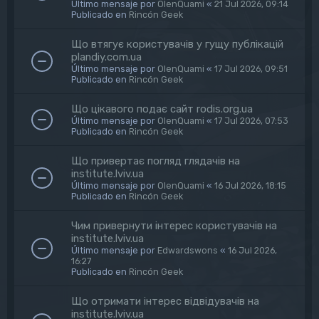
Último mensaje por
OlenQuami
«
21 Jul 2026, 09:14
Publicado en
Rincón Geek
Що втягує користувачів у гущу публікацій
plandiy.com.ua
Último mensaje por
OlenQuami
«
17 Jul 2026, 09:51
Publicado en
Rincón Geek
Що цікавого подає сайт rodis.org.ua
Último mensaje por
OlenQuami
«
17 Jul 2026, 07:53
Publicado en
Rincón Geek
Що привертає погляд глядачів на
institute.lviv.ua
Último mensaje por
OlenQuami
«
16 Jul 2026, 18:15
Publicado en
Rincón Geek
Чим привернути інтерес користувачів на
institute.lviv.ua
Último mensaje por
Edwardswons
«
16 Jul 2026,
16:27
Publicado en
Rincón Geek
Що отримати інтерес відвідувачів на
institute.lviv.ua