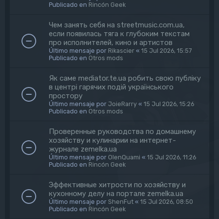
Publicado en
Rincón Geek
Чем занять себя на streetmusic.com.ua,
если появилась тяга к глубоким текстам
про исполнителей, кино и артистов
Último mensaje por
Rikascier
«
15 Jul 2026, 15:57
Publicado en
Otros mods
Як саме mediator.te.ua робить свою публіку
в центрі гарячих подій українського
простору
Último mensaje por
JoieRarry
«
15 Jul 2026, 15:26
Publicado en
Otros mods
Проверенные руководства по домашнему
хозяйству и кулинарии на интернет-
журнале zemelka.ua
Último mensaje por
OlenQuami
«
15 Jul 2026, 11:26
Publicado en
Rincón Geek
Эффективные хитрости по хозяйству и
кухонному делу на портале zemelka.ua
Último mensaje por
ShenFut
«
15 Jul 2026, 08:50
Publicado en
Rincón Geek