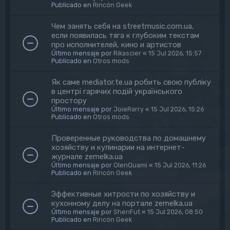
Publicado en
Rincón Geek
Чем занять себя на streetmusic.com.ua,
если появилась тяга к глубоким текстам
про исполнителей, кино и артистов
Último mensaje por
Rikascier
«
15 Jul 2026, 15:57
Publicado en
Otros mods
Як саме mediator.te.ua робить свою публіку
в центрі гарячих подій українського
простору
Último mensaje por
JoieRarry
«
15 Jul 2026, 15:26
Publicado en
Otros mods
Проверенные руководства по домашнему
хозяйству и кулинарии на интернет-
журнале zemelka.ua
Último mensaje por
OlenQuami
«
15 Jul 2026, 11:26
Publicado en
Rincón Geek
Эффективные хитрости по хозяйству и
кухонному делу на портале zemelka.ua
Último mensaje por
ShenFut
«
15 Jul 2026, 08:50
Publicado en
Rincón Geek