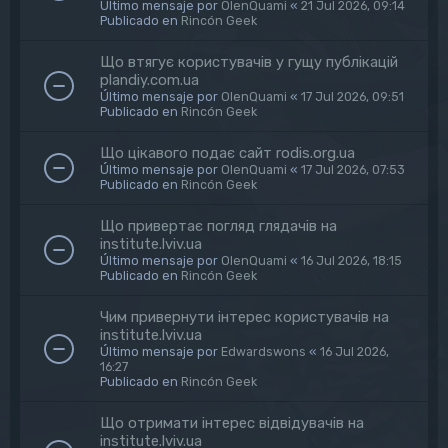
Último mensaje por
OlenQuami
«
21 Jul 2026, 09:14
Publicado en
Rincón Geek
Що втягує користувачів у гущу публікацій
plandiy.com.ua
Último mensaje por
OlenQuami
«
17 Jul 2026, 09:51
Publicado en
Rincón Geek
Що цікавого подає сайт rodis.org.ua
Último mensaje por
OlenQuami
«
17 Jul 2026, 07:53
Publicado en
Rincón Geek
Що привертає погляд глядачів на
institute.lviv.ua
Último mensaje por
OlenQuami
«
16 Jul 2026, 18:15
Publicado en
Rincón Geek
Чим привернути інтерес користувачів на
institute.lviv.ua
Último mensaje por
Edwardswons
«
16 Jul 2026,
16:27
Publicado en
Rincón Geek
Що отримати інтерес відвідувачів на
institute.lviv.ua