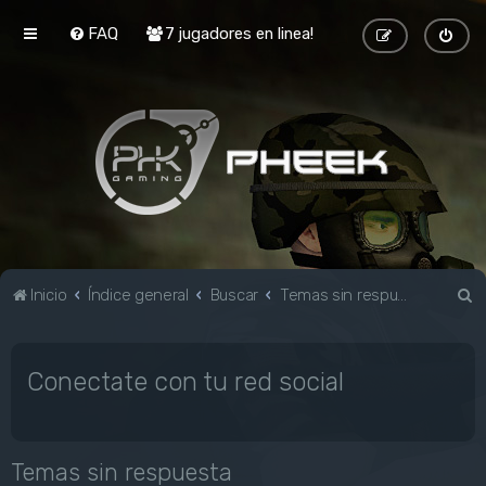
FAQ
7 jugadores en linea!
B
Inicio
Índice general
Buscar
Temas sin respuesta
u
s
Conectate con tu red social
c
a
r
Temas sin respuesta