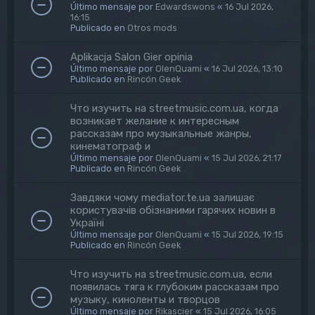
Último mensaje por
Edwardswons
«
16 Jul 2026,
16:15
Publicado en
Otros mods
Aplikacja Salon Gier opinia
Último mensaje por
OlenQuami
«
16 Jul 2026, 13:10
Publicado en
Rincón Geek
Что изучить на streetmusic.com.ua, когда
возникает желание к интересным
рассказам про музыкальные жанры,
кинематограф и
Último mensaje por
OlenQuami
«
15 Jul 2026, 21:17
Publicado en
Rincón Geek
Завдяки чому mediator.te.ua залишає
користувачів обізнаними гарячих новин в
Україні
Último mensaje por
OlenQuami
«
15 Jul 2026, 19:15
Publicado en
Rincón Geek
Что изучить на streetmusic.com.ua, если
появилась тяга к глубоким рассказам про
музыку, киноленты и творцов
Último mensaje por
Rikascier
«
15 Jul 2026, 16:05