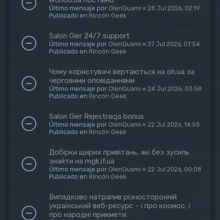
Último mensaje por
OlenQuami
«
28 Jul 2026, 02:19
Publicado en
Rincón Geek
Salon Gier 24/7 support
Último mensaje por
OlenQuami
«
27 Jul 2026, 07:54
Publicado en
Rincón Geek
Чому користувачі вертаються на oh.ua за
черговими оповіданнями
Último mensaje por
OlenQuami
«
24 Jul 2026, 03:58
Publicado en
Rincón Geek
Salon Gier Rejestracja bonus
Último mensaje por
OlenQuami
«
22 Jul 2026, 14:55
Publicado en
Rincón Geek
Добірки щирих привітань, які без зусиль
знайти на mgk.if.ua
Último mensaje por
OlenQuami
«
22 Jul 2026, 00:08
Publicado en
Rincón Geek
Випадково натрапив різносторонній
український веб-ресурс – і про космос, і
про народні прикмети