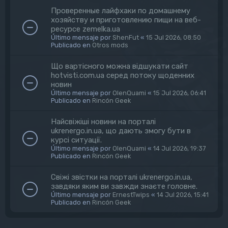
Проверенные лайфхаки по домашнему
хозяйству и приготовлению пищи на веб-
ресурсе zemelka.ua
Último mensaje por
ShenFut
«
15 Jul 2026, 08:50
Publicado en
Otros mods
Що вартісного можна відшукати сайт
hotvisti.com.ua серед потоку щоденних
новин
Último mensaje por
OlenQuami
«
15 Jul 2026, 06:41
Publicado en
Rincón Geek
Найсвіжіші новини на порталі
ukrenergo.in.ua, що дають змогу бути в
курсі ситуації.
Último mensaje por
OlenQuami
«
14 Jul 2026, 19:37
Publicado en
Rincón Geek
Свіжі звістки на порталі ukrenergo.in.ua,
завдяки яким ви завжди знаєте головне.
Último mensaje por
ErnestTwips
«
14 Jul 2026, 15:41
Publicado en
Rincón Geek