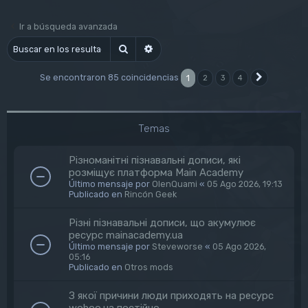
Ir a búsqueda avanzada
Buscar
Búsqueda avanzada
Se encontraron 85 coincidencias
1
2
3
4
Siguiente
Temas
Різноманітні пізнавальні дописи, які
розміщує платформа Main Academy
Último mensaje por
OlenQuami
«
05 Ago 2026, 19:13
Publicado en
Rincón Geek
Різні пізнавальні дописи, що акумулює
ресурс mainacademy.ua
Último mensaje por
Steveworse
«
05 Ago 2026,
05:16
Publicado en
Otros mods
З якої причини люди приходять на ресурс
wohoo.ua постійно