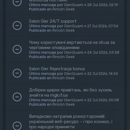
Último mensaje por
OlenQuami
«
28 Jul 2026, 02:19
Publicado en
Rincón Geek
Salon Gier 24/7 support
Último mensaje por
OlenQuami
«
27 Jul 2026, 07:54
Publicado en
Rincón Geek
Чому користувачі вертаються на oh.ua за
черговими оповіданнями
Último mensaje por
OlenQuami
«
24 Jul 2026, 03:58
Publicado en
Rincón Geek
Salon Gier Rejestracja bonus
Último mensaje por
OlenQuami
«
22 Jul 2026, 14:55
Publicado en
Rincón Geek
Добірки щирих привітань, які без зусиль
знайти на mgk.if.ua
Último mensaje por
OlenQuami
«
22 Jul 2026, 00:08
Publicado en
Rincón Geek
Випадково натрапив різносторонній
український веб-ресурс – і про космос, і
про народні прикмети