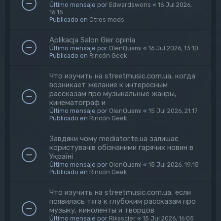
Último mensaje por
Edwardswons
«
16 Jul 2026,
16:15
Publicado en
Otros mods
Aplikacja Salon Gier opinia
Último mensaje por
OlenQuami
«
16 Jul 2026, 13:10
Publicado en
Rincón Geek
Что изучить на streetmusic.com.ua, когда
возникает желание к интересным
рассказам про музыкальные жанры,
кинематограф и
Último mensaje por
OlenQuami
«
15 Jul 2026, 21:17
Publicado en
Rincón Geek
Завдяки чому mediator.te.ua залишає
користувачів обізнаними гарячих новин в
Україні
Último mensaje por
OlenQuami
«
15 Jul 2026, 19:15
Publicado en
Rincón Geek
Что изучить на streetmusic.com.ua, если
появилась тяга к глубоким рассказам про
музыку, киноленты и творцов
Último mensaje por
Rikascier
«
15 Jul 2026, 16:05