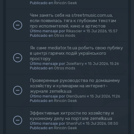
Publicado en
Rincón Geek
Чем занять себя на streetmusic.com.ua,
если появилась тяга к глубоким текстам
про исполнителей, кино и артистов
Último mensaje por
Rikascier
«
15 Jul 2026, 15:57
Publicado en
Otros mods
Як саме mediator.te.ua робить свою публіку
в центрі гарячих подій українського
простору
Último mensaje por
JoieRarry
«
15 Jul 2026, 15:26
Publicado en
Otros mods
Проверенные руководства по домашнему
хозяйству и кулинарии на интернет-
журнале zemelka.ua
Último mensaje por
OlenQuami
«
15 Jul 2026, 11:26
Publicado en
Rincón Geek
Эффективные хитрости по хозяйству и
кухонному делу на портале zemelka.ua
Último mensaje por
ShenFut
«
15 Jul 2026, 08:50
Publicado en
Rincón Geek