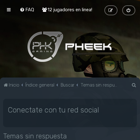
FAQ
12 jugadores en linea!
B
Inicio
Índice general
Buscar
Temas sin respuesta
u
s
Conectate con tu red social
c
a
r
Temas sin respuesta