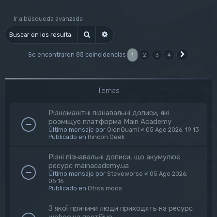
Ir a búsqueda avanzada
Buscar
Búsqueda avanzada
Se encontraron 85 coincidencias
1
2
3
4
Siguiente
Temas
Різноманітні пізнавальні дописи, які
розміщує платформа Main Academy
Último mensaje por
OlenQuami
«
05 Ago 2026, 19:13
Publicado en
Rincón Geek
Різні пізнавальні дописи, що акумулює
ресурс mainacademy.ua
Último mensaje por
Steveworse
«
05 Ago 2026,
05:16
Publicado en
Otros mods
З якої причини люди приходять на ресурс
wohoo.ua постійно