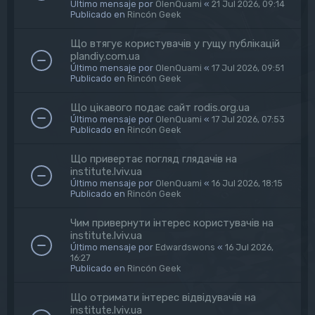
Último mensaje por
OlenQuami
«
21 Jul 2026, 09:14
Publicado en
Rincón Geek
Що втягує користувачів у гущу публікацій
plandiy.com.ua
Último mensaje por
OlenQuami
«
17 Jul 2026, 09:51
Publicado en
Rincón Geek
Що цікавого подає сайт rodis.org.ua
Último mensaje por
OlenQuami
«
17 Jul 2026, 07:53
Publicado en
Rincón Geek
Що привертає погляд глядачів на
institute.lviv.ua
Último mensaje por
OlenQuami
«
16 Jul 2026, 18:15
Publicado en
Rincón Geek
Чим привернути інтерес користувачів на
institute.lviv.ua
Último mensaje por
Edwardswons
«
16 Jul 2026,
16:27
Publicado en
Rincón Geek
Що отримати інтерес відвідувачів на
institute.lviv.ua