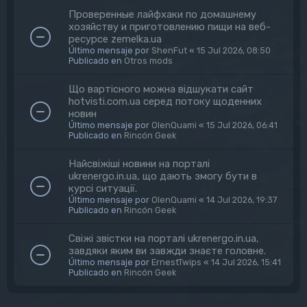
Проверенные лайфхаки по домашнему
хозяйству и приготовлению пищи на веб-
ресурсе zemelka.ua
Último mensaje por
ShenFut
«
15 Jul 2026, 08:50
Publicado en
Otros mods
Що вартісного можна відшукати сайт
hotvisti.com.ua серед потоку щоденних
новин
Último mensaje por
OlenQuami
«
15 Jul 2026, 06:41
Publicado en
Rincón Geek
Найсвіжіші новини на порталі
ukrenergo.in.ua, що дають змогу бути в
курсі ситуації.
Último mensaje por
OlenQuami
«
14 Jul 2026, 19:37
Publicado en
Rincón Geek
Свіжі звістки на порталі ukrenergo.in.ua,
завдяки яким ви завжди знаєте головне.
Último mensaje por
ErnestTwips
«
14 Jul 2026, 15:41
Publicado en
Rincón Geek