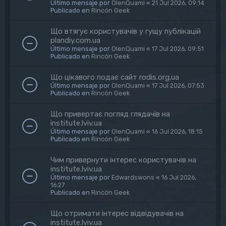
Último mensaje por
OlenQuami
«
21 Jul 2026, 09:14
Publicado en
Rincón Geek
Що втягує користувачів у гущу публікацій
plandiy.com.ua
Último mensaje por
OlenQuami
«
17 Jul 2026, 09:51
Publicado en
Rincón Geek
Що цікавого подає сайт rodis.org.ua
Último mensaje por
OlenQuami
«
17 Jul 2026, 07:53
Publicado en
Rincón Geek
Що привертає погляд глядачів на
institute.lviv.ua
Último mensaje por
OlenQuami
«
16 Jul 2026, 18:15
Publicado en
Rincón Geek
Чим привернути інтерес користувачів на
institute.lviv.ua
Último mensaje por
Edwardswons
«
16 Jul 2026,
16:27
Publicado en
Rincón Geek
Що отримати інтерес відвідувачів на
institute.lviv.ua