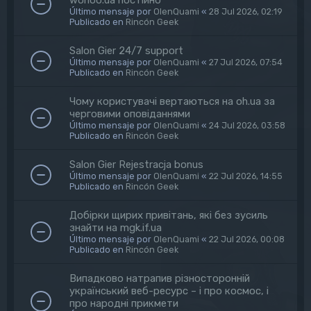
Último mensaje por
OlenQuami
«
28 Jul 2026, 02:19
Publicado en
Rincón Geek
Salon Gier 24/7 support
Último mensaje por
OlenQuami
«
27 Jul 2026, 07:54
Publicado en
Rincón Geek
Чому користувачі вертаються на oh.ua за
черговими оповіданнями
Último mensaje por
OlenQuami
«
24 Jul 2026, 03:58
Publicado en
Rincón Geek
Salon Gier Rejestracja bonus
Último mensaje por
OlenQuami
«
22 Jul 2026, 14:55
Publicado en
Rincón Geek
Добірки щирих привітань, які без зусиль
знайти на mgk.if.ua
Último mensaje por
OlenQuami
«
22 Jul 2026, 00:08
Publicado en
Rincón Geek
Випадково натрапив різносторонній
український веб-ресурс – і про космос, і
про народні прикмети