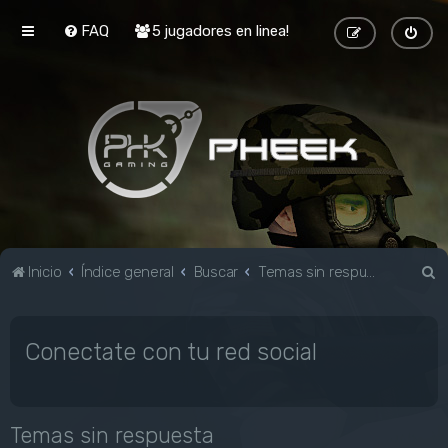
FAQ
5 jugadores en linea!
B
Inicio
Índice general
Buscar
Temas sin respuesta
u
s
Conectate con tu red social
c
a
r
Temas sin respuesta