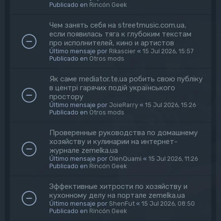
Publicado en
Rincón Geek
Чем занять себя на streetmusic.com.ua,
если появилась тяга к глубоким текстам
про исполнителей, кино и артистов
Último mensaje por
Rikascier
«
15 Jul 2026, 15:57
Publicado en
Otros mods
Як саме mediator.te.ua робить свою публіку
в центрі гарячих подій українського
простору
Último mensaje por
JoieRarry
«
15 Jul 2026, 15:26
Publicado en
Otros mods
Проверенные руководства по домашнему
хозяйству и кулинарии на интернет-
журнале zemelka.ua
Último mensaje por
OlenQuami
«
15 Jul 2026, 11:26
Publicado en
Rincón Geek
Эффективные хитрости по хозяйству и
кухонному делу на портале zemelka.ua
Último mensaje por
ShenFut
«
15 Jul 2026, 08:50
Publicado en
Rincón Geek