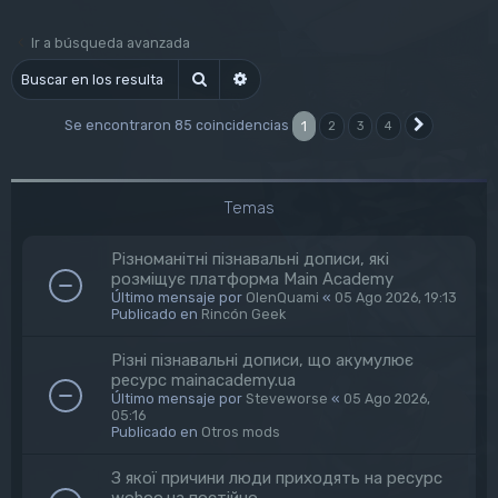
Ir a búsqueda avanzada
Buscar
Búsqueda avanzada
Se encontraron 85 coincidencias
1
2
3
4
Siguiente
Temas
Різноманітні пізнавальні дописи, які
розміщує платформа Main Academy
Último mensaje por
OlenQuami
«
05 Ago 2026, 19:13
Publicado en
Rincón Geek
Різні пізнавальні дописи, що акумулює
ресурс mainacademy.ua
Último mensaje por
Steveworse
«
05 Ago 2026,
05:16
Publicado en
Otros mods
З якої причини люди приходять на ресурс
wohoo.ua постійно