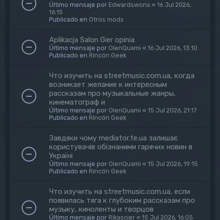
Último mensaje por
Edwardswons
«
16 Jul 2026,
16:15
Publicado en
Otros mods
Aplikacja Salon Gier opinia
Último mensaje por
OlenQuami
«
16 Jul 2026, 13:10
Publicado en
Rincón Geek
Что изучить на streetmusic.com.ua, когда
возникает желание к интересным
рассказам про музыкальные жанры,
кинематограф и
Último mensaje por
OlenQuami
«
15 Jul 2026, 21:17
Publicado en
Rincón Geek
Завдяки чому mediator.te.ua залишає
користувачів обізнаними гарячих новин в
Україні
Último mensaje por
OlenQuami
«
15 Jul 2026, 19:15
Publicado en
Rincón Geek
Что изучить на streetmusic.com.ua, если
появилась тяга к глубоким рассказам про
музыку, киноленты и творцов
Último mensaje por
Rikascier
«
15 Jul 2026, 16:05