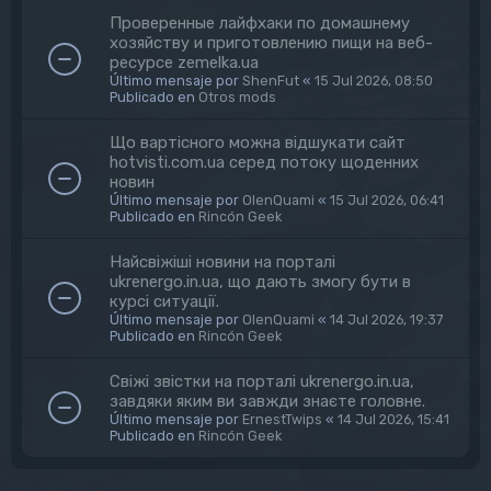
Проверенные лайфхаки по домашнему
хозяйству и приготовлению пищи на веб-
ресурсе zemelka.ua
Último mensaje por
ShenFut
«
15 Jul 2026, 08:50
Publicado en
Otros mods
Що вартісного можна відшукати сайт
hotvisti.com.ua серед потоку щоденних
новин
Último mensaje por
OlenQuami
«
15 Jul 2026, 06:41
Publicado en
Rincón Geek
Найсвіжіші новини на порталі
ukrenergo.in.ua, що дають змогу бути в
курсі ситуації.
Último mensaje por
OlenQuami
«
14 Jul 2026, 19:37
Publicado en
Rincón Geek
Свіжі звістки на порталі ukrenergo.in.ua,
завдяки яким ви завжди знаєте головне.
Último mensaje por
ErnestTwips
«
14 Jul 2026, 15:41
Publicado en
Rincón Geek