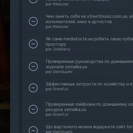
por
Rikascier
Чем занять себя на streetmusic.com.ua, 
исполнителей, кино и артистов
por
Rikascier
Як саме mediator.te.ua робить свою публі
простору
por
JoieRarry
Проверенные руководства по домашнему
журнале zemelka.ua
por
OlenQuami
Эффективные хитрости по хозяйству и к
por
ShenFut
Проверенные лайфхаки по домашнему хо
ресурсе zemelka.ua
por
ShenFut
Що вартісного можна відшукати сайт hot
por
OlenQuami