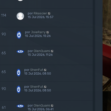
por
Rikascier
114
15 Jul 2026, 15:57
por
JoieRarry
90
15 Jul 2026, 15:26
por
OlenQuami
65
15 Jul 2026, 11:26
por
ShenFut
65
15 Jul 2026, 08:50
por
ShenFut
90
15 Jul 2026, 08:50
por
OlenQuami
61
15 Jul 2026, 06:41