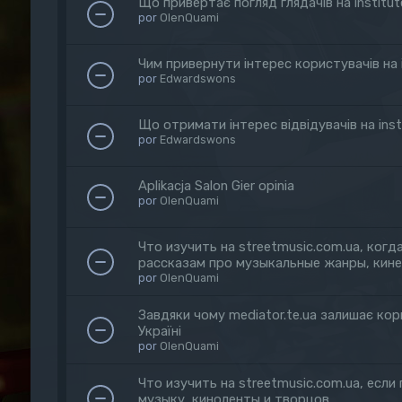
Що привертає погляд глядачів на institute.
por
OlenQuami
Чим привернути інтерес користувачів на in
por
Edwardswons
Що отримати інтерес відвідувачів на instit
por
Edwardswons
Aplikacja Salon Gier opinia
por
OlenQuami
Что изучить на streetmusic.com.ua, ког
рассказам про музыкальные жанры, кин
por
OlenQuami
Завдяки чому mediator.te.ua залишає кор
Україні
por
OlenQuami
Что изучить на streetmusic.com.ua, если
музыку, киноленты и творцов