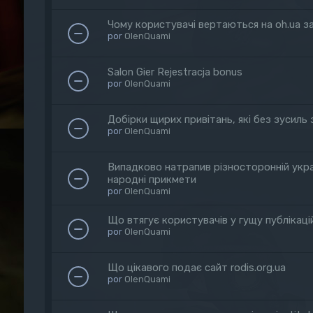
Чому користувачі вертаються на oh.ua з
por
OlenQuami
Salon Gier Rejestracja bonus
por
OlenQuami
Добірки щирих привітань, які без зусиль з
por
OlenQuami
Випадково натрапив різносторонній украї
народні прикмети
por
OlenQuami
Що втягує користувачів у гущу публікацій
por
OlenQuami
Що цікавого подає сайт rodis.org.ua
por
OlenQuami