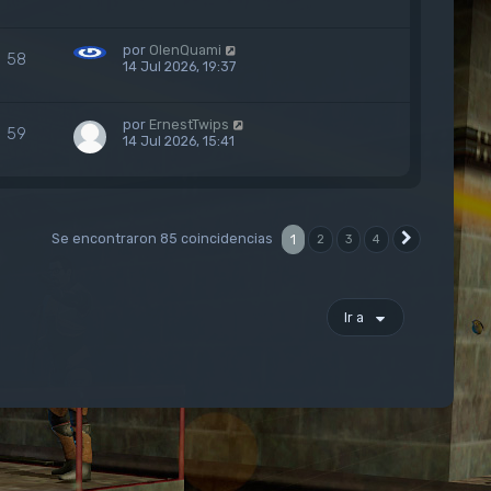
por
OlenQuami
58
14 Jul 2026, 19:37
por
ErnestTwips
59
14 Jul 2026, 15:41
Se encontraron 85 coincidencias
1
2
3
4
Siguiente
Ir a