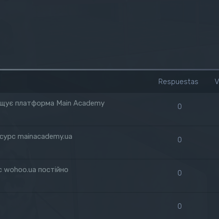
Respuestas
V
зміщує платформа Main Academy
0
есурс mainacademy.ua
0
с wohoo.ua постійно
0
0