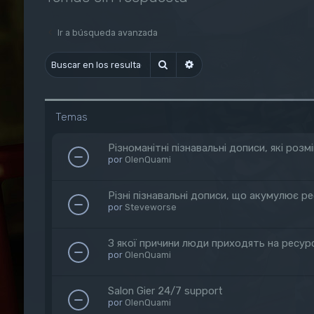
Ir a búsqueda avanzada
Buscar
Búsqueda avanzada
Temas
Різноманітні пізнавальні дописи, які ро
por
OlenQuami
Різні пізнавальні дописи, що акумулює р
por
Steveworse
З якої причини люди приходять на ресур
por
OlenQuami
Salon Gier 24/7 support
por
OlenQuami