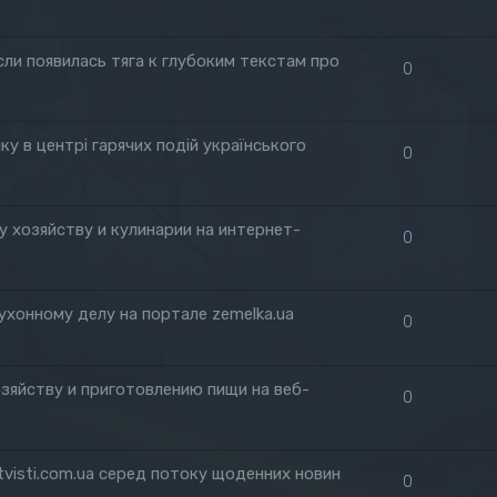
если появилась тяга к глубоким текстам про
0
ку в центрі гарячих подій українського
0
 хозяйству и кулинарии на интернет-
0
ухонному делу на портале zemelka.ua
0
зяйству и приготовлению пищи на веб-
0
visti.com.ua серед потоку щоденних новин
0