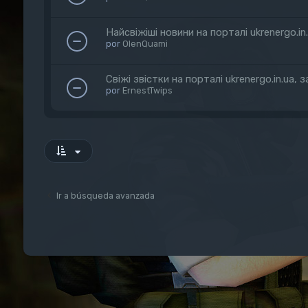
Найсвіжіші новини на порталі ukrenergo.in
por
OlenQuami
Свіжі звістки на порталі ukrenergo.in.ua,
por
ErnestTwips
Ir a búsqueda avanzada