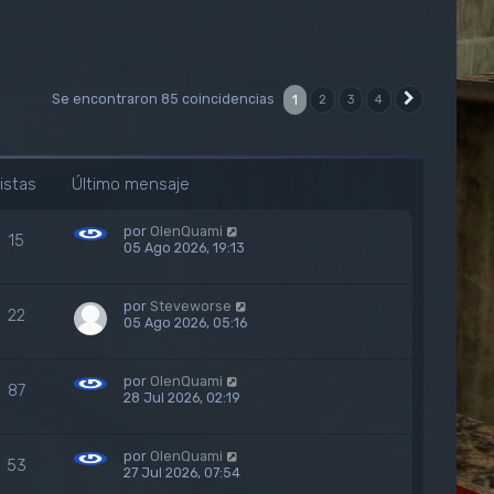
Se encontraron 85 coincidencias
1
2
3
4
Siguiente
istas
Último mensaje
por
OlenQuami
15
05 Ago 2026, 19:13
por
Steveworse
22
05 Ago 2026, 05:16
por
OlenQuami
87
28 Jul 2026, 02:19
por
OlenQuami
53
27 Jul 2026, 07:54