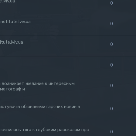
lviv.ua
0
stitute.lviv.ua
0
ute.lviv.ua
0
0
да возникает желание к интересным
0
ематограф и
истувачів обізнаними гарячих новин в
0
 появилась тяга к глубоким рассказам про
0