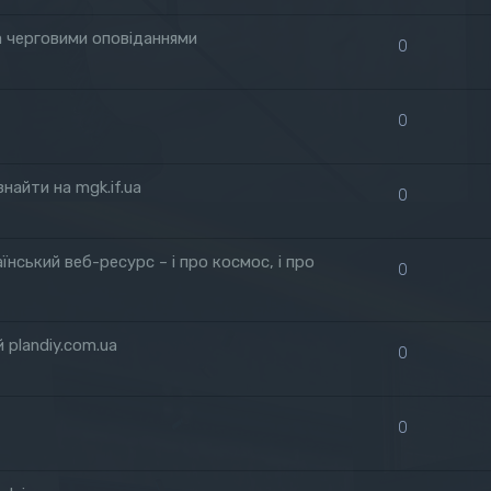
а черговими оповіданнями
0
0
найти на mgk.if.ua
0
нський веб-ресурс – і про космос, і про
0
 plandiy.com.ua
0
0