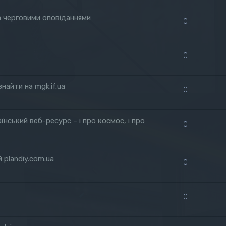
а черговими оповіданнями
0
0
найти на mgk.if.ua
0
нський веб-ресурс – і про космос, і про
0
 plandiy.com.ua
0
0