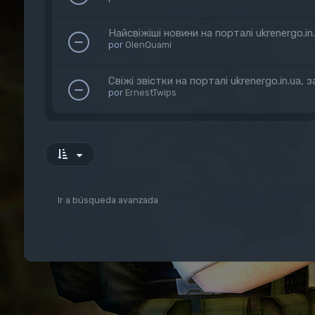
Найсвіжіші новини на порталі ukrenergo.in
por
OlenQuami
Свіжі звістки на порталі ukrenergo.in.ua,
por
ErnestTwips
Ir a búsqueda avanzada