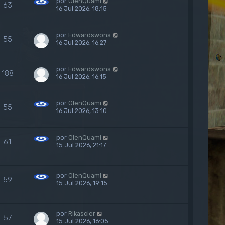
por
OlenQuami
63
16 Jul 2026, 18:15
por
Edwardswons
55
16 Jul 2026, 16:27
por
Edwardswons
188
16 Jul 2026, 16:15
por
OlenQuami
55
16 Jul 2026, 13:10
por
OlenQuami
61
15 Jul 2026, 21:17
por
OlenQuami
59
15 Jul 2026, 19:15
por
Rikascier
57
15 Jul 2026, 16:05