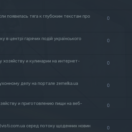
если появилась тяга к глубоким текстам про
0
ку в центрі гарячих подій українського
0
 хозяйству и кулинарии на интернет-
0
ухонному делу на портале zemelka.ua
0
зяйству и приготовлению пищи на веб-
0
visti.com.ua серед потоку щоденних новин
0