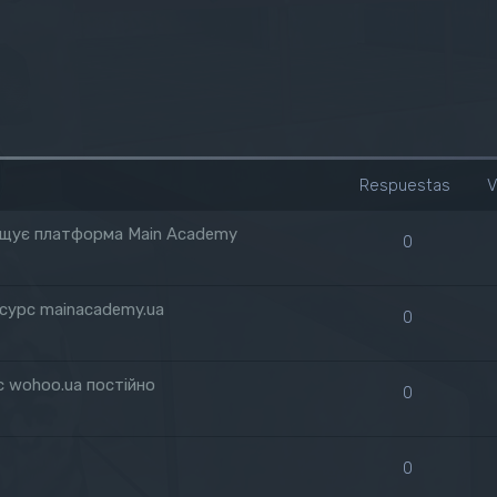
Respuestas
V
зміщує платформа Main Academy
0
есурс mainacademy.ua
0
с wohoo.ua постійно
0
0