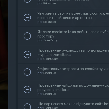
por
Rikascier
Чем занять себя на streetmusic.com.ua, 
исполнителей, кино и артистов
por
Rikascier
Як саме mediator.te.ua робить свою публі
простору
por
JoieRarry
Проверенные руководства по домашнему
журнале zemelka.ua
por
OlenQuami
Эффективные хитрости по хозяйству и к
por
ShenFut
Проверенные лайфхаки по домашнему хо
ресурсе zemelka.ua
por
ShenFut
Що вартісного можна відшукати сайт hot
por
OlenQuami