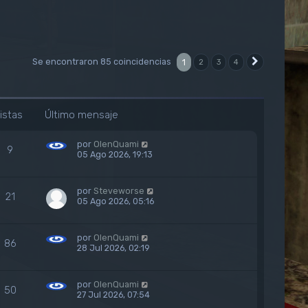
Se encontraron 85 coincidencias
1
2
3
4
Siguiente
istas
Último mensaje
por
OlenQuami
9
05 Ago 2026, 19:13
por
Steveworse
21
05 Ago 2026, 05:16
por
OlenQuami
86
28 Jul 2026, 02:19
por
OlenQuami
50
27 Jul 2026, 07:54