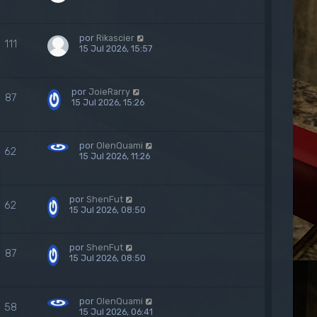
por
Rikascier
111
15 Jul 2026, 15:57
por
JoieRarry
87
15 Jul 2026, 15:26
por
OlenQuami
62
15 Jul 2026, 11:26
por
ShenFut
62
15 Jul 2026, 08:50
por
ShenFut
87
15 Jul 2026, 08:50
por
OlenQuami
58
15 Jul 2026, 06:41