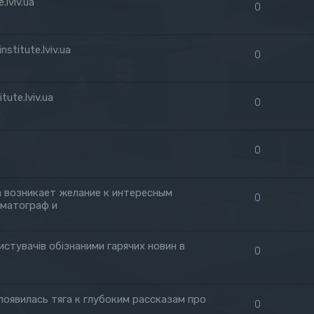
lviv.ua
0
stitute.lviv.ua
0
ute.lviv.ua
0
0
да возникает желание к интересным
0
ематограф и
истувачів обізнаними гарячих новин в
0
 появилась тяга к глубоким рассказам про
0