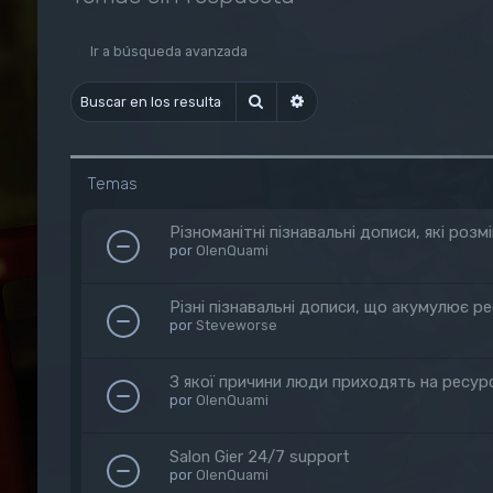
Ir a búsqueda avanzada
Buscar
Búsqueda avanzada
Temas
Різноманітні пізнавальні дописи, які ро
por
OlenQuami
Різні пізнавальні дописи, що акумулює р
por
Steveworse
З якої причини люди приходять на ресур
por
OlenQuami
Salon Gier 24/7 support
por
OlenQuami