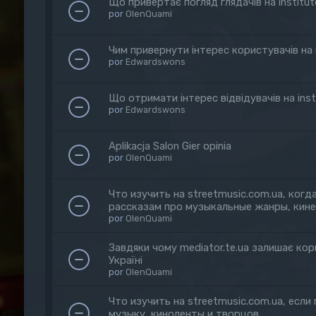
Що привертає погляд глядачів на institute.
por
OlenQuami
Чим привернути інтерес користувачів на in
por
Edwardswons
Що отримати інтерес відвідувачів на instit
por
Edwardswons
Aplikacja Salon Gier opinia
por
OlenQuami
Что изучить на streetmusic.com.ua, ког
рассказам про музыкальные жанры, кин
por
OlenQuami
Завдяки чому mediator.te.ua залишає кор
Україні
por
OlenQuami
Что изучить на streetmusic.com.ua, если
музыку, киноленты и творцов