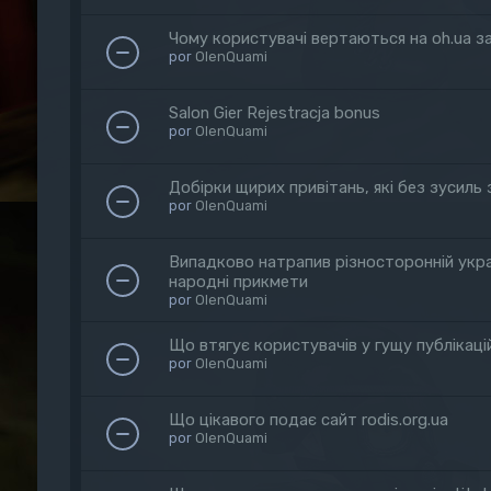
Чому користувачі вертаються на oh.ua з
por
OlenQuami
Salon Gier Rejestracja bonus
por
OlenQuami
Добірки щирих привітань, які без зусиль з
por
OlenQuami
Випадково натрапив різносторонній украї
народні прикмети
por
OlenQuami
Що втягує користувачів у гущу публікацій
por
OlenQuami
Що цікавого подає сайт rodis.org.ua
por
OlenQuami