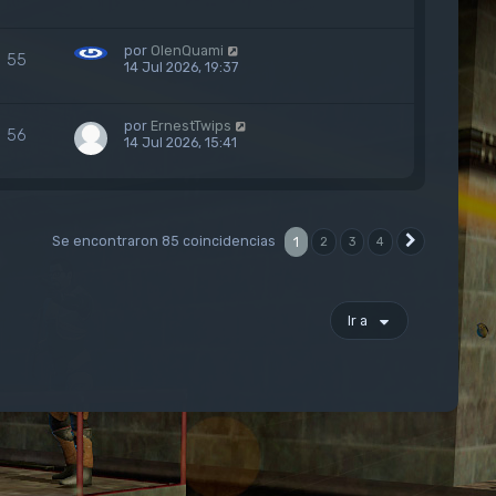
por
OlenQuami
55
14 Jul 2026, 19:37
por
ErnestTwips
56
14 Jul 2026, 15:41
Se encontraron 85 coincidencias
1
2
3
4
Siguiente
Ir a