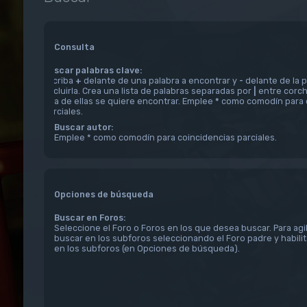
Consulta
Buscar palabras clave:
Escriba
+
delante de una palabra a encontrar y
-
delante de la p
excluirla. Crea una lista de palabras separadas por
|
entre corch
una de ellas se quiere encontrar. Emplee
*
como comodín para 
parciales.
Buscar autor:
Emplee * como comodín para coincidencias parciales.
Opciones de búsqueda
Buscar en Foros:
Seleccione el Foro o Foros en los que desea buscar. Para agi
buscar en los subforos seleccionando el Foro padre y habili
en los subforos (en Opciones de búsqueda).