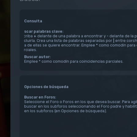
Consulta
Buscar palabras clave:
Escriba
+
delante de una palabra a encontrar y
-
delante de la p
excluirla. Crea una lista de palabras separadas por
|
entre corch
una de ellas se quiere encontrar. Emplee
*
como comodín para 
parciales.
Buscar autor:
Emplee * como comodín para coincidencias parciales.
Opciones de búsqueda
Buscar en Foros:
Seleccione el Foro o Foros en los que desea buscar. Para agi
buscar en los subforos seleccionando el Foro padre y habili
en los subforos (en Opciones de búsqueda).