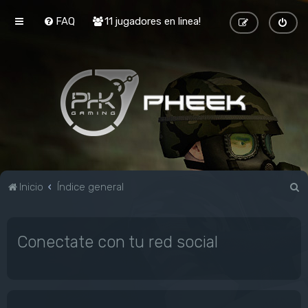
FAQ
11 jugadores en linea!
B
Inicio
Índice general
u
s
Conectate con tu red social
c
a
r