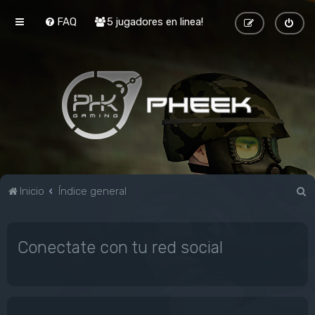
FAQ
5 jugadores en linea!
B
Inicio
Índice general
u
s
Conectate con tu red social
c
a
r