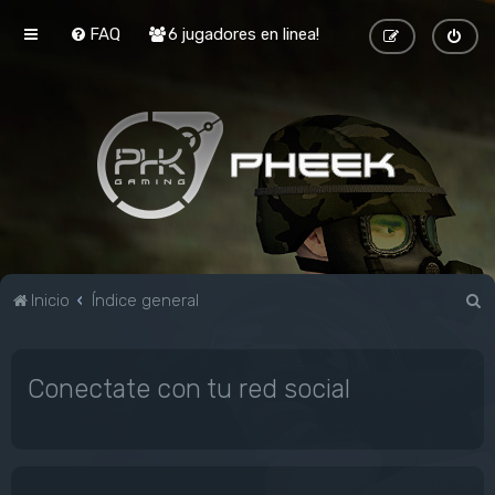
FAQ
6 jugadores en linea!
B
Inicio
Índice general
u
s
Conectate con tu red social
c
a
r