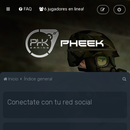
FAQ
6 jugadores en linea!
B
Inicio
Índice general
u
s
Conectate con tu red social
c
a
r