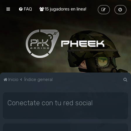
FAQ
15 jugadores en linea!
B
Inicio
Índice general
u
s
Conectate con tu red social
c
a
r