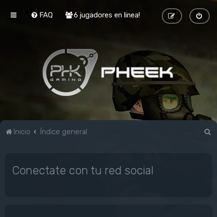
FAQ
6 jugadores en linea!
B
Inicio
Índice general
u
s
Conectate con tu red social
c
a
r