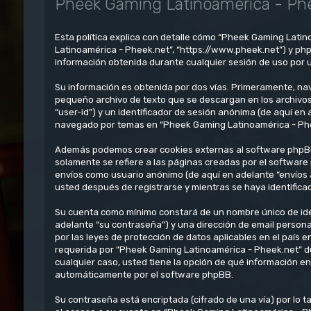
Pheek Gaming Latinoamérica - Phee
Esta política explica con detalle cómo “Pheek Gaming Latin
Latinoamérica - Pheek.net”, “https://www.pheek.net”) y ph
información obtenida durante cualquier sesión de uso por u
Su información es obtenida por dos vías. Primeramente, na
pequeño archivo de texto que se descargan en los archivos
“user-id”) y un identificador de sesión anónima (de aquí e
navegado por temas en “Pheek Gaming Latinoamérica - Pheek.
Además podemos crear cookies externas al software phpBB
solamente se refiere a las páginas creadas por el software
envíos como usuario anónimo (de aquí en adelante “envíos 
usted después de registrarse y mientras se haya identifica
Su cuenta como mínimo constará de un nombre único de iden
adelante “su contraseña”) y una dirección de email persona
por las leyes de protección de datos aplicables en el país 
requerida por “Pheek Gaming Latinoamérica - Pheek.net” dur
cualquier caso, usted tiene la opción de qué información e
automáticamente por el software phpBB.
Su contraseña está encriptada (cifrado de una vía) por lo