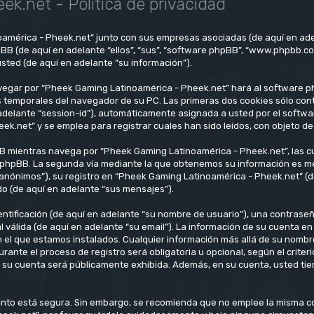
k.net - Política de privacidad
oamérica - Pheek.net” junto con sus empresas asociadas (de aquí en ade
pBB (de aquí en adelante “ellos”, “sus”, “software phpBB”, “www.phpbb.c
sted (de aquí en adelante “su información”).
vegar por “Pheek Gaming Latinoamérica - Pheek.net” hará al software p
 temporales del navegador de su PC. Las primeras dos cookies sólo conti
n adelante “session-id”), automáticamente asignada a usted por el soft
net” y se emplea para registrar cuales han sido leídos, con objeto de 
 mientras navega por “Pheek Gaming Latinoamérica - Pheek.net”, las c
 phpBB. La segunda vía mediante la que obtenemos su información es medi
anónimos”), su registro en “Pheek Gaming Latinoamérica - Pheek.net” (d
do (de aquí en adelante “sus mensajes”).
tificación (de aquí en adelante “su nombre de usuario”), una contraseña
l válida (de aquí en adelante “su email”). La información de su cuenta 
en el que estamos instalados. Cualquier información más allá de su nombr
ante el proceso de registro será obligatoria u opcional, según el crite
n su cuenta será públicamente exhibida. Además, en su cuenta, usted tien
 tanto está segura. Sin embargo, se recomienda que no emplee la misma 