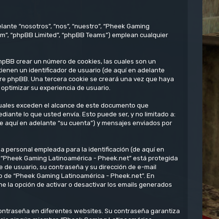
lante “nosotros”, “nos”, “nuestro”, “Pheek Gaming
om”, “phpBB Limited”, “phpBB Teams”) emplean cualquier
hpBB crear un número de cookies, las cuales son un
enen un identificador de usuario (de aquí en adelante
ware phpBB. Una tercera cookie se creará una vez que haya
optimizar su experiencia de usuario.
uales exceden el alcance de este documento que
ante lo que usted envía. Esto puede ser, y no limitado a:
e aquí en adelante “su cuenta”) y mensajes enviados por
 personal empleada para la identificación (de aquí en
en “Pheek Gaming Latinoamérica - Pheek.net” está protegida
e de usuario, su contraseña y su dirección de e-mail
rio de “Pheek Gaming Latinoamérica - Pheek.net”. En
e la opción de activar o desactivar los emails generados
contraseña en diferentes websites. Su contraseña garantiza