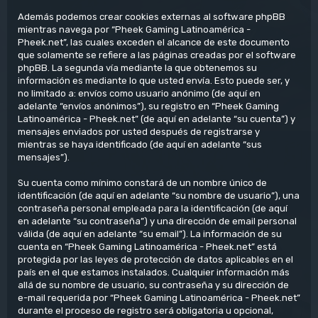
Además podemos crear cookies externas al software phpBB
mientras navega por “Pheek Gaming Latinoamérica -
Pheek.net”, las cuales exceden el alcance de este documento
que solamente se refiere a las páginas creadas por el software
phpBB. La segunda vía mediante la que obtenemos su
información es mediante lo que usted envía. Esto puede ser, y
no limitado a: envíos como usuario anónimo (de aquí en
adelante “envíos anónimos”), su registro en “Pheek Gaming
Latinoamérica - Pheek.net” (de aquí en adelante “su cuenta”) y
mensajes enviados por usted después de registrarse y
mientras se haya identificado (de aquí en adelante “sus
mensajes”).
Su cuenta como mínimo constará de un nombre único de
identificación (de aquí en adelante “su nombre de usuario”), una
contraseña personal empleada para la identificación (de aquí
en adelante “su contraseña”) y una dirección de email personal
válida (de aquí en adelante “su email”). La información de su
cuenta en “Pheek Gaming Latinoamérica - Pheek.net” está
protegida por las leyes de protección de datos aplicables en el
país en el que estamos instalados. Cualquier información más
allá de su nombre de usuario, su contraseña y su dirección de
e-mail requerida por “Pheek Gaming Latinoamérica - Pheek.net”
durante el proceso de registro será obligatoria u opcional,