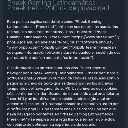
Pheek Gaming Latinoamérica -
Pheek.net - Política de privacidad
Esta política explica con detalle cómo “Pheek Gaming
Latinoamérica - Pheek.net” junto con sus empresas asociadas
(de aquí en adelante “nosotros”, “nos”, “nuestro”, “Pheek
Gaming Latinoamérica - Pheek.net”, “https://www.pheek.net”) y
phpBB (de aquí en adelante “ellos”, “sus”, “software phpBB”,
“www.phpbb.com”, “phpBB Limited”, “phpBB Teams”) emplean
cualquier información obtenida durante cualquier sesión de uso
por usted (de aquí en adelante “su información”).
Su información es obtenida por dos vías. Primeramente,
navegar por “Pheek Gaming Latinoamérica - Pheek.net” hará al
software phpBB crear un número de cookies, las cuales son un
pequeño archivo de texto que se descargan en los archivos
temporales del navegador de su PC. Las primeras dos cookies
sólo contienen un identificador de usuario (de aquí en adelante
“user-id”) y un identificador de sesión anónima (de aquí en
adelante “session-id”), automáticamente asignada a usted por
el software phpBB. Una tercera cookie se creará una vez que
haya navegado por temas en “Pheek Gaming Latinoamérica -
Pheek.net” y se emplea para registrar cuales han sido leídos,
con objeto de optimizar su experiencia de usuario.