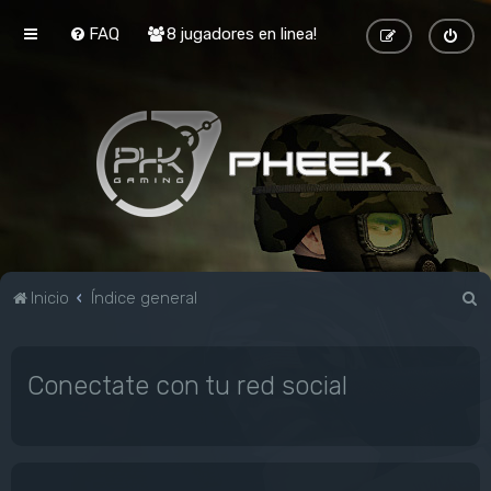
FAQ
8 jugadores en linea!
B
Inicio
Índice general
u
s
Conectate con tu red social
c
a
r