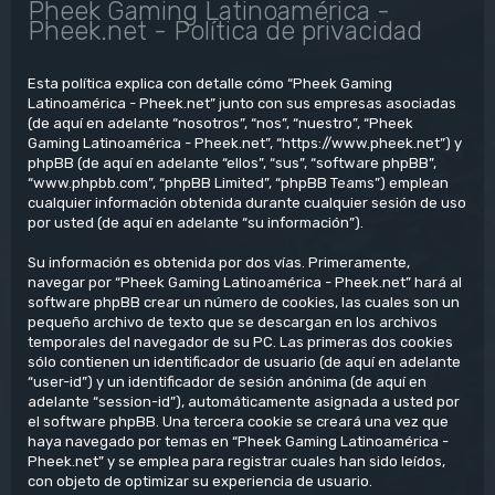
Pheek Gaming Latinoamérica -
Pheek.net - Política de privacidad
Esta política explica con detalle cómo “Pheek Gaming
Latinoamérica - Pheek.net” junto con sus empresas asociadas
(de aquí en adelante “nosotros”, “nos”, “nuestro”, “Pheek
Gaming Latinoamérica - Pheek.net”, “https://www.pheek.net”) y
phpBB (de aquí en adelante “ellos”, “sus”, “software phpBB”,
“www.phpbb.com”, “phpBB Limited”, “phpBB Teams”) emplean
cualquier información obtenida durante cualquier sesión de uso
por usted (de aquí en adelante “su información”).
Su información es obtenida por dos vías. Primeramente,
navegar por “Pheek Gaming Latinoamérica - Pheek.net” hará al
software phpBB crear un número de cookies, las cuales son un
pequeño archivo de texto que se descargan en los archivos
temporales del navegador de su PC. Las primeras dos cookies
sólo contienen un identificador de usuario (de aquí en adelante
“user-id”) y un identificador de sesión anónima (de aquí en
adelante “session-id”), automáticamente asignada a usted por
el software phpBB. Una tercera cookie se creará una vez que
haya navegado por temas en “Pheek Gaming Latinoamérica -
Pheek.net” y se emplea para registrar cuales han sido leídos,
con objeto de optimizar su experiencia de usuario.