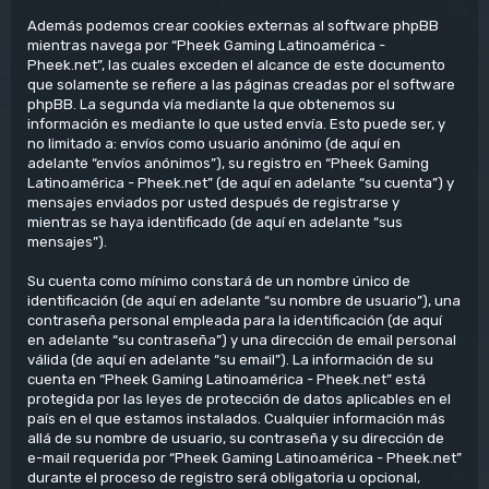
Además podemos crear cookies externas al software phpBB
mientras navega por “Pheek Gaming Latinoamérica -
Pheek.net”, las cuales exceden el alcance de este documento
que solamente se refiere a las páginas creadas por el software
phpBB. La segunda vía mediante la que obtenemos su
información es mediante lo que usted envía. Esto puede ser, y
no limitado a: envíos como usuario anónimo (de aquí en
adelante “envíos anónimos”), su registro en “Pheek Gaming
Latinoamérica - Pheek.net” (de aquí en adelante “su cuenta”) y
mensajes enviados por usted después de registrarse y
mientras se haya identificado (de aquí en adelante “sus
mensajes”).
Su cuenta como mínimo constará de un nombre único de
identificación (de aquí en adelante “su nombre de usuario”), una
contraseña personal empleada para la identificación (de aquí
en adelante “su contraseña”) y una dirección de email personal
válida (de aquí en adelante “su email”). La información de su
cuenta en “Pheek Gaming Latinoamérica - Pheek.net” está
protegida por las leyes de protección de datos aplicables en el
país en el que estamos instalados. Cualquier información más
allá de su nombre de usuario, su contraseña y su dirección de
e-mail requerida por “Pheek Gaming Latinoamérica - Pheek.net”
durante el proceso de registro será obligatoria u opcional,