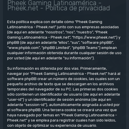
Pheek Gaming Latinoamérica -
Pheek.net - Política de privacidad
Esta política explica con detalle cómo “Pheek Gaming
Latinoamérica - Pheek.net” junto con sus empresas asociadas
(de aquí en adelante “nosotros”, “nos”, “nuestro”, “Pheek
Gaming Latinoamérica - Pheek.net”, “https://www.pheek.net”) y
phpBB (de aquí en adelante “ellos”, “sus”, “software phpBB”,
“www.phpbb.com”, “phpBB Limited”, “phpBB Teams”) emplean
cualquier información obtenida durante cualquier sesión de uso
por usted (de aquí en adelante “su información”).
Su información es obtenida por dos vías. Primeramente,
navegar por “Pheek Gaming Latinoamérica - Pheek.net” hará al
software phpBB crear un número de cookies, las cuales son un
pequeño archivo de texto que se descargan en los archivos
temporales del navegador de su PC. Las primeras dos cookies
sólo contienen un identificador de usuario (de aquí en adelante
“user-id”) y un identificador de sesión anónima (de aquí en
adelante “session-id”), automáticamente asignada a usted por
el software phpBB. Una tercera cookie se creará una vez que
haya navegado por temas en “Pheek Gaming Latinoamérica -
Pheek.net” y se emplea para registrar cuales han sido leídos,
con objeto de optimizar su experiencia de usuario.