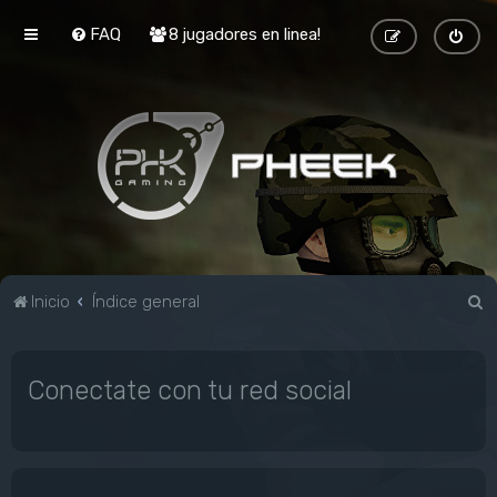
FAQ
8 jugadores en linea!
B
Inicio
Índice general
u
s
Conectate con tu red social
c
a
r