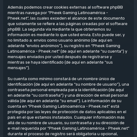
Además podemos crear cookies externas al software phpBB
mientras navega por “Pheek Gaming Latinoamérica -
Pheek.net”, las cuales exceden el alcance de este documento
que solamente se refiere a las páginas creadas por el software
phpBB. La segunda vía mediante la que obtenemos su
información es mediante lo que usted envía. Esto puede ser, y
no limitado a: envíos como usuario anónimo (de aquí en
adelante “envíos anónimos”), su registro en “Pheek Gaming
Latinoamérica - Pheek.net” (de aquí en adelante “su cuenta”) y
mensajes enviados por usted después de registrarse y
mientras se haya identificado (de aquí en adelante “sus
mensajes”).
Su cuenta como mínimo constará de un nombre único de
identificación (de aquí en adelante “su nombre de usuario”), una
contraseña personal empleada para la identificación (de aquí
en adelante “su contraseña”) y una dirección de email personal
válida (de aquí en adelante “su email”). La información de su
cuenta en “Pheek Gaming Latinoamérica - Pheek.net” está
protegida por las leyes de protección de datos aplicables en el
país en el que estamos instalados. Cualquier información más
allá de su nombre de usuario, su contraseña y su dirección de
e-mail requerida por “Pheek Gaming Latinoamérica - Pheek.net”
durante el proceso de registro será obligatoria u opcional,