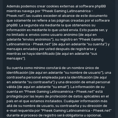
Además podemos crear cookies externas al software phpBB
mientras navega por “Pheek Gaming Latinoamérica -
Pheek.net”, las cuales exceden el alcance de este documento
que solamente se refiere a las páginas creadas por el software
phpBB. La segunda vía mediante la que obtenemos su
información es mediante lo que usted envía. Esto puede ser, y
no limitado a: envíos como usuario anónimo (de aquí en
adelante “envíos anónimos”), su registro en “Pheek Gaming
Latinoamérica - Pheek.net” (de aquí en adelante “su cuenta”) y
mensajes enviados por usted después de registrarse y
mientras se haya identificado (de aquí en adelante “sus
mensajes”).
Su cuenta como mínimo constará de un nombre único de
identificación (de aquí en adelante “su nombre de usuario”), una
contraseña personal empleada para la identificación (de aquí
en adelante “su contraseña”) y una dirección de email personal
válida (de aquí en adelante “su email”). La información de su
cuenta en “Pheek Gaming Latinoamérica - Pheek.net” está
protegida por las leyes de protección de datos aplicables en el
país en el que estamos instalados. Cualquier información más
allá de su nombre de usuario, su contraseña y su dirección de
e-mail requerida por “Pheek Gaming Latinoamérica - Pheek.net”
durante el proceso de registro será obligatoria u opcional,