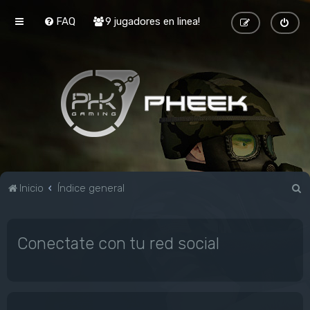
FAQ
9 jugadores en linea!
B
Inicio
Índice general
u
s
Conectate con tu red social
c
a
r