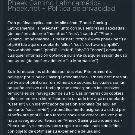
Pheek Gaming Latinoamérica -
Pheek.net - Política de privacidad
Esta política explica con detalle cómo “Pheek Gaming
Latinoamérica - Pheek.net” junto con sus empresas asociadas
(de aquí en adelante “nosotros”, “nos”, “nuestro”, “Pheek
Gaming Latinoamérica - Pheek.net”, “https://www.pheek.net”) y
phpBB (de aquí en adelante “ellos”, “sus”, “software phpBB”,
“www.phpbb.com”, “phpBB Limited”, “phpBB Teams”) emplean
cualquier información obtenida durante cualquier sesión de uso
por usted (de aquí en adelante “su información”).
Su información es obtenida por dos vías. Primeramente,
navegar por “Pheek Gaming Latinoamérica - Pheek.net” hará al
software phpBB crear un número de cookies, las cuales son un
pequeño archivo de texto que se descargan en los archivos
temporales del navegador de su PC. Las primeras dos cookies
sólo contienen un identificador de usuario (de aquí en adelante
“user-id”) y un identificador de sesión anónima (de aquí en
adelante “session-id”), automáticamente asignada a usted por
el software phpBB. Una tercera cookie se creará una vez que
haya navegado por temas en “Pheek Gaming Latinoamérica -
Pheek.net” y se emplea para registrar cuales han sido leídos,
con objeto de optimizar su experiencia de usuario.